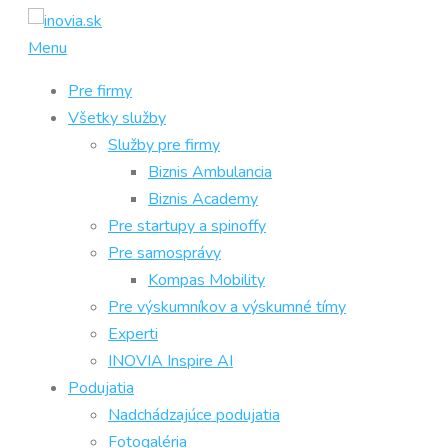
Prejsť
na
Menu
obsah
Pre firmy
Všetky služby
Služby pre firmy
Biznis Ambulancia
Biznis Academy
Pre startupy a spinoffy
Pre samosprávy
Kompas Mobility
Pre výskumníkov a výskumné tímy
Experti
INOVIA Inspire AI
Podujatia
Nadchádzajúce podujatia
Fotogaléria