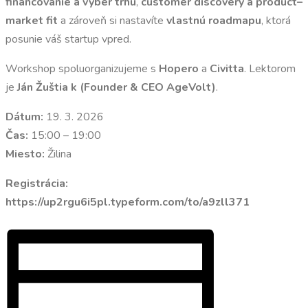
financovanie a výber trhu
,
customer discovery a product–
market fit
a zároveň si nastavíte
vlastnú roadmapu
, ktorá
posunie váš startup vpred.
Workshop spoluorganizujeme s
Hopero
a
Civitta
. Lektorom
je
Ján Žuštia k (Founder & CEO AgeVolt)
.
Dátum:
19. 3. 2026
Čas:
15:00 – 19:00
Miesto:
Žilina
Registrácia:
https://up2rgu6i5pl.typeform.com/to/a9zll371