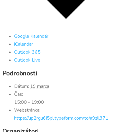
Google Kalendár
iCalendar
Outlook 365
Outlook Live
Podrobnosti
Dátum:
19 marca
Čas:
15:00 - 19:00
Webstránka:
https://up2rgu6i5pl.typeform.com/to/a9zll371
Organizátori