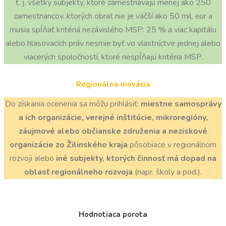
t. j. všetky subjekty, ktoré zamestnávajú menej ako 250
zamestnancov, ktorých obrat nie je väčší ako 50 mil. eur a
musia spĺňať kritériá nezávislého MSP: 25 % a viac kapitálu
alebo hlasovacích práv nesmie byť vo vlastníctve jednej alebo
viacerých spoločností, ktoré nespĺňajú kritéria MSP.
Regionálna inovácia
Do získania ocenenia sa môžu prihlásiť:
miestne samosprávy
a ich organizácie, verejné inštitúcie, mikroregióny,
záujmové alebo občianske združenia a neziskové
organizácie zo Žilinského kraja
pôsobiace v regionálnom
rozvoji alebo
iné subjekty, ktorých činnosť má dopad na
oblasť regionálneho rozvoja
(napr. školy a pod.).
Hodnotiaca porota