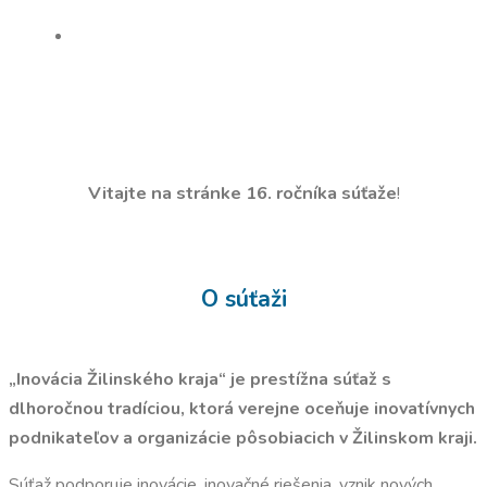
Vitajte na stránke 16. ročníka súťaže
!
O súťaži
„Inovácia Žilinského kraja“ je prestížna súťaž s
dlhoročnou tradíciou, ktorá verejne oceňuje inovatívnych
podnikateľov a organizácie pôsobiacich v Žilinskom kraji.
Súťaž podporuje inovácie, inovačné riešenia, vznik nových