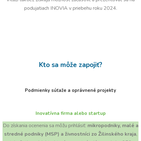
podujatiach INOVIA v priebehu roku 2024.
Kto sa môže zapojiť?
Podmienky súťaže a oprávnené projekty
Inovatívna firma alebo startup
Do získania ocenenia sa môžu prihlásiť:
mikropodniky, malé a
stredné podniky (MSP) a živnostníci zo Žilinského kraja
,