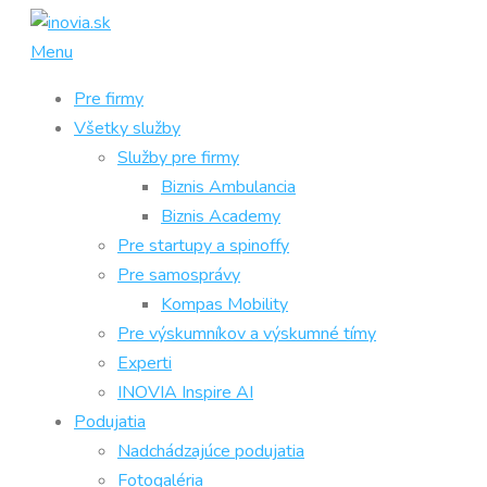
Prejsť
na
Menu
obsah
Pre firmy
Všetky služby
Služby pre firmy
Biznis Ambulancia
Biznis Academy
Pre startupy a spinoffy
Pre samosprávy
Kompas Mobility
Pre výskumníkov a výskumné tímy
Experti
INOVIA Inspire AI
Podujatia
Nadchádzajúce podujatia
Fotogaléria