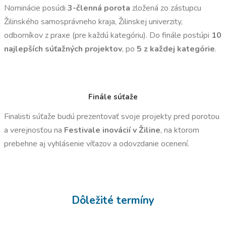
Nominácie posúdi
3-členná porota
zložená zo zástupcu
Žilinského samosprávneho kraja, Žilinskej univerzity,
odborníkov z praxe (pre každú kategóriu). Do finále postúpi
10
najlepších súťažných projektov
, po
5 z každej kategórie
.
Finále súťaže
Finalisti súťaže budú prezentovať svoje projekty pred porotou
a verejnosťou na
Festivale inovácií v Žiline
, na ktorom
prebehne aj vyhlásenie víťazov a odovzdanie ocenení.
Dôležité termíny