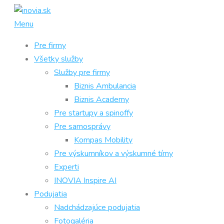
Prejsť
na
Menu
obsah
Pre firmy
Všetky služby
Služby pre firmy
Biznis Ambulancia
Biznis Academy
Pre startupy a spinoffy
Pre samosprávy
Kompas Mobility
Pre výskumníkov a výskumné tímy
Experti
INOVIA Inspire AI
Podujatia
Nadchádzajúce podujatia
Fotogaléria