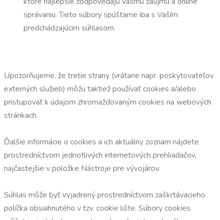
ktoré najlepšie zodpovedajú vášmu záujmu a online
správaniu. Tieto súbory spúšťame iba s Vaším
predchádzajúcim súhlasom.
Upozorňujeme, že tretie strany (vrátane napr. poskytovateľov
externých služieb) môžu taktiež používať cookies a/alebo
pristupovať k údajom zhromažďovaným cookies na webových
stránkach.
Ďalšie informácie o cookies a ich aktuálny zoznam nájdete
prostredníctvom jednotlivých internetových prehliadačov,
najčastejšie v položke Nástroje pre vývojárov.
Súhlas môže byť vyjadrený prostredníctvom zaškrtávacieho
políčka obsiahnutého v tzv. cookie lište. Súbory cookies