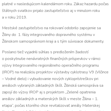
platné v nasledujúcom kalendárnom roku. Zákaz hazardu počas
štátnych sviatkov prijalo zastupiteľstvo aj v minulom roku
a v roku 2019.
Mestské zastupiteľstvo na rokovaní odobrilo zapojenie sa
Žiliny do 1. fázy integrovaného dopravného systému v
Žilinskom samosprávnom kraji a s tým súvisiace dokumenty.
Poslanci tiež vyjadrili súhlas s predložením žiadostí
o poskytnutie nenávratných finančných príspevkov v rámci
výzvy Integrovaného regionálneho operačného programu
(IROP) na realizáciu projektov výstavby cyklotrasy V9 (Vlčince
– Vodné dielo) i vybudovanie nových cykloprístreškov pri
areáloch vybraných základných škôl. Žilinská samospráva sa
zapojí do výzvy IROP aj s projektom „Zelené opatrenia
areálov základných a materských škôl v meste Žilina – 1.
etapa“, počas ktorého chce revitalizovať areály Materskej