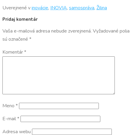
Uverejnené v
inovácie
,
INOVIA
,
samospráva
,
Žilina
Pridaj komentár
Vaša e-mailová adresa nebude zverejnená.
Vyžadované polia
sú označené
*
Komentár
*
Meno
*
E-mail
*
Adresa webu