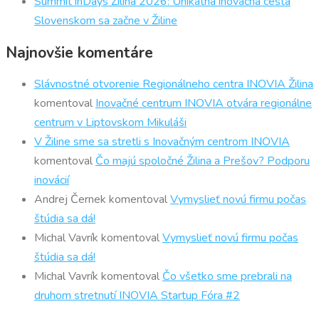
Summit inDays Žilina 2026: Unikátna inovačná cesta
Slovenskom sa začne v Žiline
Najnovšie komentáre
Slávnostné otvorenie Regionálneho centra INOVIA Žilina
komentoval
Inovačné centrum INOVIA otvára regionálne
centrum v Liptovskom Mikuláši
V Žiline sme sa stretli s Inovačným centrom INOVIA
komentoval
Čo majú spoločné Žilina a Prešov? Podporu
inovácií
Andrej Černek
komentoval
Vymyslieť novú firmu počas
štúdia sa dá!
Michal Vavrík
komentoval
Vymyslieť novú firmu počas
štúdia sa dá!
Michal Vavrík
komentoval
Čo všetko sme prebrali na
druhom stretnutí INOVIA Startup Fóra #2