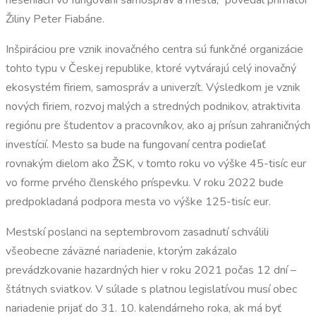
riešeniach vo fungovaní samospráv a mesta,“ povedal primátor
Žiliny Peter Fiabáne.
Inšpiráciou pre vznik inovačného centra sú funkčné organizácie
tohto typu v Českej republike, ktoré vytvárajú celý inovačný
ekosystém firiem, samospráv a univerzít. Výsledkom je vznik
nových firiem, rozvoj malých a stredných podnikov, atraktivita
regiónu pre študentov a pracovníkov, ako aj prísun zahraničných
investícií. Mesto sa bude na fungovaní centra podieľať
rovnakým dielom ako ŽSK, v tomto roku vo výške 45-tisíc eur
vo forme prvého členského príspevku. V roku 2022 bude
predpokladaná podpora mesta vo výške 125-tisíc eur.
Mestskí poslanci na septembrovom zasadnutí schválili
všeobecne záväzné nariadenie, ktorým zakázalo
prevádzkovanie hazardných hier v roku 2021 počas 12 dní –
štátnych sviatkov. V súlade s platnou legislatívou musí obec
nariadenie prijať do 31. 10. kalendárneho roka, ak má byť