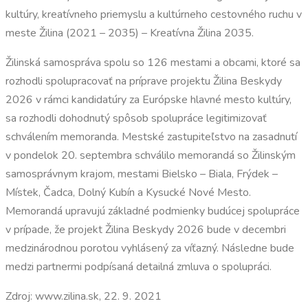
kultúry, kreatívneho priemyslu a kultúrneho cestovného ruchu v
meste Žilina (2021 – 2035) – Kreatívna Žilina 2035.
Žilinská samospráva spolu so 126 mestami a obcami, ktoré sa
rozhodli spolupracovať na príprave projektu Žilina Beskydy
2026 v rámci kandidatúry za Európske hlavné mesto kultúry,
sa rozhodli dohodnutý spôsob spolupráce legitimizovať
schválením memoranda. Mestské zastupiteľstvo na zasadnutí
v pondelok 20. septembra schválilo memorandá so Žilinským
samosprávnym krajom, mestami Bielsko – Biala, Frýdek –
Místek, Čadca, Dolný Kubín a Kysucké Nové Mesto.
Memorandá upravujú základné podmienky budúcej spolupráce
v prípade, že projekt Žilina Beskydy 2026 bude v decembri
medzinárodnou porotou vyhlásený za víťazný. Následne bude
medzi partnermi podpísaná detailná zmluva o spolupráci.
Zdroj: www.zilina.sk, 22. 9. 2021