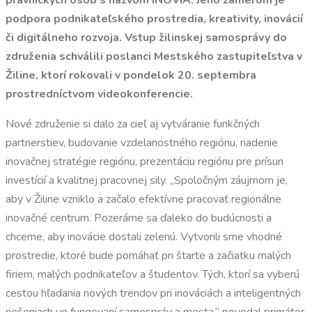
právnických osôb s názvom INOVIA. Jeho zámerom je
podpora podnikateľského prostredia, kreativity, inovácií
či digitálneho rozvoja. Vstup žilinskej samosprávy do
združenia schválili poslanci Mestského zastupiteľstva v
Žiline, ktorí rokovali v pondelok 20. septembra
prostredníctvom videokonferencie.
Nové združenie si dalo za cieľ aj vytváranie funkčných
partnerstiev, budovanie vzdelanostného regiónu, riadenie
inovačnej stratégie regiónu, prezentáciu regiónu pre prísun
investícií a kvalitnej pracovnej sily. „Spoločným záujmom je,
aby v Žiline vzniklo a začalo efektívne pracovať regionálne
inovačné centrum. Pozeráme sa ďaleko do budúcnosti a
chceme, aby inovácie dostali zelenú. Vytvorili sme vhodné
prostredie, ktoré bude pomáhať pri štarte a začiatku malých
firiem, malých podnikateľov a študentov. Tých, ktorí sa vyberú
cestou hľadania nových trendov pri inováciách a inteligentných