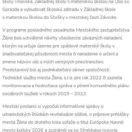
školy Trnavská, Základnej školy s materskou školou na Ulici sv.
Gorazda a vybudovať školskú záhradu v Základnej škole
s materskou školou do Stošky v mestskej časti Závodie.
V programe posledného zasadnutia Mestského zastupiteľstva
Žiline boli schválené návrhy všeobecne záväzných nariadení,
ktorým sa určuje územie pre spádové materské školy v
zriaďovateľskej pôsobnosti mesta či nariadenie o určení a
zmene názvov ulíc a iných verejných priestranstiev.
Predstavený bol aj podnikateľský zámer spoločnosti
Technické služby mesta Žilina, s.r.o. pre rok 2022 či zaznela
monitorovacia a hodnotiaca správa o plnení komunitného plánu
sociálnych služieb v rokoch 2019 – 2023.
Mestskí poslanci si vypočuli informatívne správy o
urbanistických štúdiách revitalizácie sídlisk, o príprave prihlášky
mesta Žilina do druhého kola súťaže o titul Európske hlavné
mesto kultúry 2026 a zoznámili sa so Stratégiou rozvoja