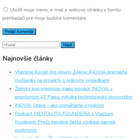
Uložiť moje meno, e-mail a webovú stránku v tomto
prehliadači pre moje budúce komentáre.
Hľadať:
Najnovšie články
Vlastimil Kocián pre noviny ZAkraj: INOVIA premieňa
myšlienky na projekty s reálnymi výsledkami
Žilinský kraj prepisuje mapu inovácií: INOVIA v
priestoroch AT Parku vytvára technologický ekosystém
INOVIA Orava – ako pomáhame v regióne
Podcast MENTALITA FOUNDERA s Vlastom
Kociánom: Prečo inovácie často vznikajú napriek
opatrnosti