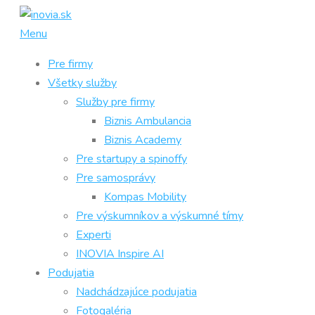
Prejsť
na
Menu
obsah
Pre firmy
Všetky služby
Služby pre firmy
Biznis Ambulancia
Biznis Academy
Pre startupy a spinoffy
Pre samosprávy
Kompas Mobility
Pre výskumníkov a výskumné tímy
Experti
INOVIA Inspire AI
Podujatia
Nadchádzajúce podujatia
Fotogaléria