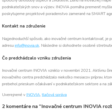
spoločný dlhodobý úspech a zviditeľniť Žilinu na inovačnej mape
podnikateľských snov a výziev. INOVIA pomáha premeniť myšlie
poskytujeme projektové poradenstvo zamerané na SMART agendu
Kontakt na združenie
Najjednoduchší spôsob, ako inovačné centrum kontaktovať, je 
adresu
info@inovia.sk
. Následne si dohodnete osobné stretnuti
Čo predchádzalo vzniku združenia
Inovačné centrum INOVIA vzniklo v novembri 2021. Aktívnu činno
inovačného centra predchádzalo niekoľko mesiacov príprav, ktoré 
prebehol prieskum očakávaní v podnikateľskom sektore a na zákl
Uverejnené v
INOVIA
,
tlačová správa
2 komentáre na “
Inovačné centrum INOVIA rozb