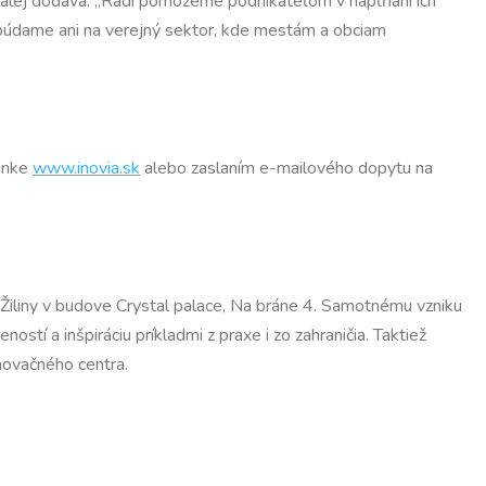
 A ďalej dodáva: „Radi pomôžeme podnikateľom v napĺňaní ich
búdame ani na verejný sektor, kde mestám a obciam
ánke
www.inovia.sk
alebo zaslaním e-mailového dopytu na
 Žiliny v budove Crystal palace, Na bráne 4. Samotnému vzniku
tí a inšpiráciu príkladmi z praxe i zo zahraničia. Taktiež
novačného centra.