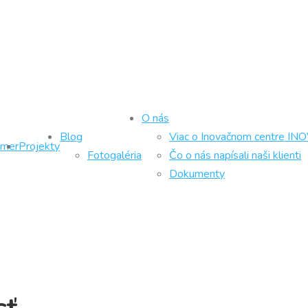
O nás
Blog
Viac o Inovačnom centre IN
ámer
Projekty
Fotogaléria
Čo o nás napísali naši klienti
Dokumenty