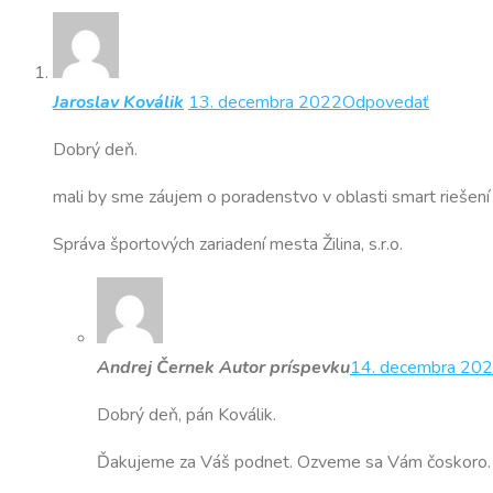
Jaroslav Koválik
13. decembra 2022
Odpovedať
Dobrý deň.
mali by sme záujem o poradenstvo v oblasti smart riešení p
Správa športových zariadení mesta Žilina, s.r.o.
Andrej Černek
Autor príspevku
14. decembra 20
Dobrý deň, pán Koválik.
Ďakujeme za Váš podnet. Ozveme sa Vám čoskoro.