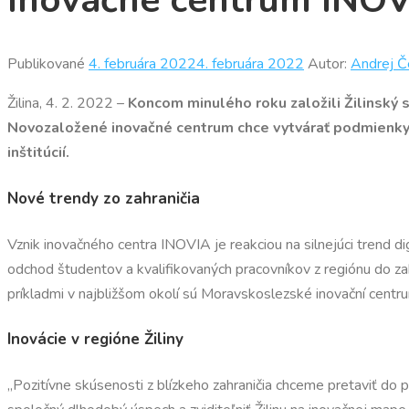
Inovačné centrum INOVI
Publikované
4. februára 2022
4. februára 2022
Autor:
Andrej Č
Žilina, 4. 2. 2022 –
Koncom minulého roku založili Žilinský s
Novozaložené inovačné centrum chce vytvárať podmienky pr
inštitúcií.
Nové trendy zo zahraničia
Vznik inovačného centra INOVIA je reakciou na silnejúci trend digi
odchod študentov a kvalifikovaných pracovníkov z regiónu do za
príkladmi v najbližšom okolí sú Moravskoslezské inovační centr
Inovácie v regióne Žiliny
„Pozitívne skúsenosti z blízkeho zahraničia chceme pretaviť do 