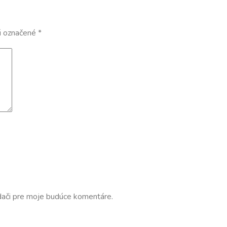
ú označené
*
dači pre moje budúce komentáre.