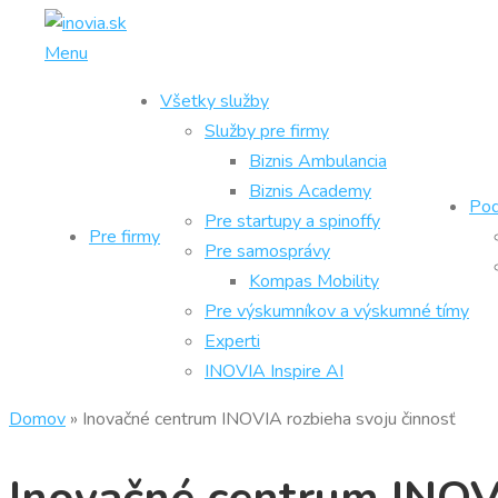
Prejsť
na
Menu
obsah
Všetky služby
Služby pre firmy
Biznis Ambulancia
Biznis Academy
Pod
Pre startupy a spinoffy
Pre firmy
Pre samosprávy
Kompas Mobility
Pre výskumníkov a výskumné tímy
Experti
INOVIA Inspire AI
Domov
»
Inovačné centrum INOVIA rozbieha svoju činnosť