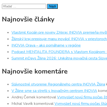
Hľadať:
Najnovšie články
Vlastimil Kocián pre noviny ZAkraj: INOVIA premieňa myšl
Žilinský kraj prepisuje mapu inovácií: INOVIA v priestor
INOVIA Orava – ako pomáhame v regióne
Podcast MENTALITA FOUNDERA s Vlastom Kociánom: Prečo
Summit inDays Žilina 2026: Unikátna inovačná cesta Slov
Najnovšie komentáre
Slávnostné otvorenie Regionálneho centra INOVIA Žilina
V Žiline sme sa stretli s Inovačným centrom INOVIA
kome
Andrej Černek
komentoval
Vymyslieť novú firmu počas št
Michal Vavrík
komentoval
Vymyslieť novú firmu počas štúd