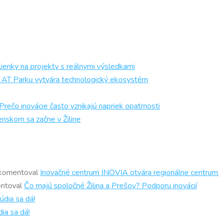
ienky na projekty s reálnymi výsledkami
och AT Parku vytvára technologický ekosystém
 inovácie často vznikajú napriek opatrnosti
enskom sa začne v Žiline
komentoval
Inovačné centrum INOVIA otvára regionálne centrum
ntoval
Čo majú spoločné Žilina a Prešov? Podporu inovácií
údia sa dá!
ia sa dá!