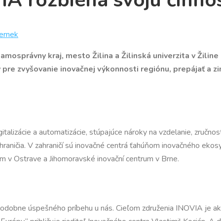
A rozbieha svoju činno
ernek
amosprávny kraj, mesto Žilina a Žilinská univerzita v Žili
e zvyšovanie inovačnej výkonnosti regiónu, prepájať a zin
talizácie a automatizácie, stúpajúce nároky na vzdelanie, zručnosti 
hraničia. V zahraničí sú inovačné centrá ťahúňom inovačného ekos
um v Ostrave a Jihomoravské inovační centrum v Brne.
podobne úspešného príbehu u nás. Cieľom združenia INOVIA je aktiv