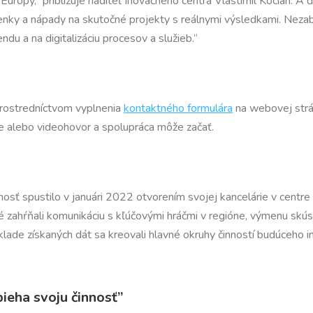
 Európy,“ približuje riaditeľ Inovačného centra Vlastimil Kocián.
nky a nápady na skutočné projekty s reálnymi výsledkami. Neza
 a na digitalizáciu procesov a služieb.“
prostredníctvom vyplnenia
kontaktného formulára
na webovej str
e alebo videohovor a spolupráca môže začať.
sť spustilo v januári 2022 otvorením svojej kancelárie v centre
zahŕňali komunikáciu s kľúčovými hráčmi v regióne, výmenu skúsenos
ade získaných dát sa kreovali hlavné okruhy činností budúceho i
ieha svoju činnosť
”