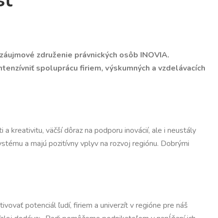
sť
ne záujmové združenie právnických osôb INOVIA.
tenzívniť spoluprácu firiem, výskumných a vzdelávacích
a kreativitu, väčší dôraz na podporu inovácií, ale i neustály
ystému a majú pozitívny vplyv na rozvoj regiónu. Dobrými
ovať potenciál ľudí, firiem a univerzít v regióne pre náš