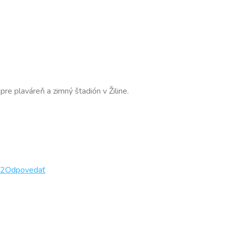
re plaváreň a zimný štadión v Žiline.
22
Odpovedať