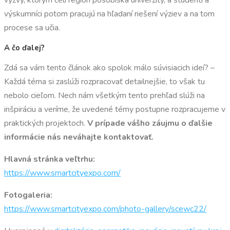
výzvy, ktorým čelí región pôsobiska univerzity, a študenti a
výskumníci potom pracujú na hľadaní riešení výziev a na tom
procese sa učia.
A čo ďalej?
Zdá sa vám tento článok ako spolok málo súvisiacich ideí? –
Každá téma si zaslúži rozpracovať detailnejšie, to však tu
nebolo cieľom. Nech nám všetkým tento prehľad slúži na
inšpiráciu a veríme, že uvedené témy postupne rozpracujeme v
praktických projektoch.
V prípade vášho záujmu o ďalšie
informácie nás neváhajte kontaktovať.
Hlavná stránka veľtrhu:
https://www.smartcityexpo.com/
Fotogaleria:
https://www.smartcityexpo.com/photo-gallery/scewc22/