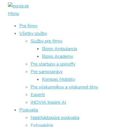
Prejsť
na
Menu
obsah
Pre firmy
Všetky služby
Služby pre firmy
Biznis Ambulancia
Biznis Academy
Pre startupy a spinoffy
Pre samosprávy
Kompas Mobility
Pre výskumníkov a výskumné tímy
Experti
INOVIA Inspire AI
Podujatia
Nadchádzajúce podujatia
Fotogaléria