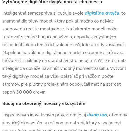
Vytvárajme digitálne dvojča obce alebo mesta
Inteligentná samospráva si buduje svoje
digitálne dvojča
, to
znamená digitálny model, ktorý pokiaľ možno čo najviac
zodpovedá realite mesta/obce. Na takomto modeli môže
testovať scenáre budúceho vývoja, dopady zamýšľaných
rozhodnutí alebo len na ich základe určí, kde a kedy zasiahnuť.
Napríklad na základe digitálneho modelu stromov a kríkov sa
môžu znížiť náklady na starostlivosť o ne aj o 75%, keď umelá
inteligencia dokáže navrhnúť vhodný moment zásahu. Vytvoriť
taký digitálny model sa však oplatí až pri väčšom počte
stromov, pre pilotný projekt nám odporúčali mať na starosti
aspoň 30 000 drevín.
Budujme otvorený inovačný ekosystém
Inšpiratívnym inovatívnym projektom je aj
living lab
, otvorený
inovačný ekosystém v reálnom prostredí, ktorý v snahe byť
udržateľným používa prístup inovačných životných cyklov a