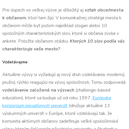
Pre úspech vo veľkej výzve je dôležitý aj
vzťah obce/mesta
k občanom
, ktorí tam žijú. V komunikačnej stratégii mesta k
občanom môže byť putom napríklad slogan alebo 10
spoločných charakteristických slov, ktoré si občania zvolia v
ankete. Položte občanom otázku:
Ktorých 10 slov podľa vás
charakterizuje vaše mesto?
Vzdelávajme
Aktuálne výzvy si vyžadujú aj nový druh vzdelávania: moderný,
pružný, rýchlo reagujúci na vývoj spoločnosti. Tomu zodpovedá
vzdelávanie založené na výzvach
(challenge-based
education), ktoré sa buduje už od roku 1997.
Európske
konzorcium inovatívnych univerzít
združuje aktuálne 13
výskumných univerzít v Európe, ktoré vzdelávajú tak, že
komunita aktívnych občanov zadefinuje veľké spoločenské