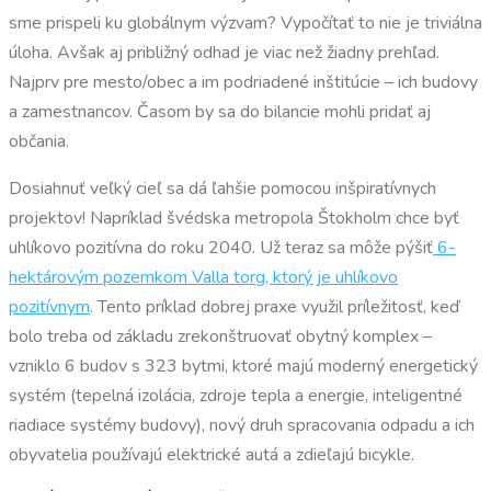
sme prispeli ku globálnym výzvam? Vypočítať to nie je triviálna
úloha. Avšak aj približný odhad je viac než žiadny prehľad.
Najprv pre mesto/obec a im podriadené inštitúcie – ich budovy
a zamestnancov. Časom by sa do bilancie mohli pridať aj
občania.
Dosiahnuť veľký cieľ sa dá ľahšie pomocou inšpiratívnych
projektov! Napríklad švédska metropola Štokholm chce byť
uhlíkovo pozitívna do roku 2040. Už teraz sa môže pýšiť
6-
hektárovým pozemkom Valla torg, ktorý je uhlíkovo
pozitívnym
. Tento príklad dobrej praxe využil príležitosť, keď
bolo treba od základu zrekonštruovať obytný komplex –
vzniklo 6 budov s 323 bytmi, ktoré majú moderný energetický
systém (tepelná izolácia, zdroje tepla a energie, inteligentné
riadiace systémy budovy), nový druh spracovania odpadu a ich
obyvatelia používajú elektrické autá a zdieľajú bicykle.