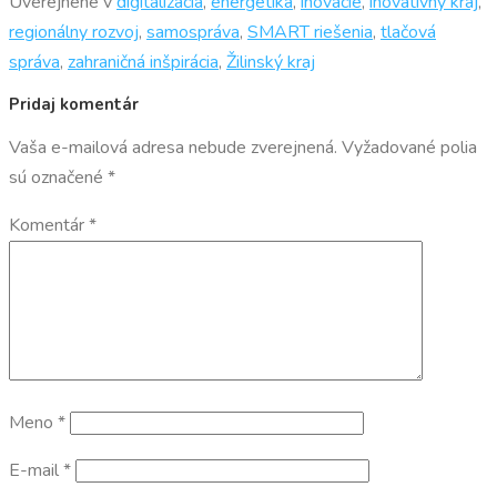
Uverejnené v
digitalizácia
,
energetika
,
inovácie
,
inovatívny kraj
,
regionálny rozvoj
,
samospráva
,
SMART riešenia
,
tlačová
správa
,
zahraničná inšpirácia
,
Žilinský kraj
Pridaj komentár
Vaša e-mailová adresa nebude zverejnená.
Vyžadované polia
sú označené
*
Komentár
*
Meno
*
E-mail
*