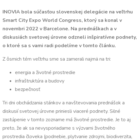
INOVIA bola súčasťou slovenskej delegácie na veľtrhu
Smart City Expo World Congress, ktorý sa konal v
novembri 2022 v Barcelone. Na prednáškach a v
diskusiách svetovej úrovne odzneli inšpiratívne podnety,
o ktoré sa s vami radi podelíme v tomto článku.
Z ôsmich tém veľtrhu sme sa zamerali najmä na tri:
energia a životné prostredie
infraštruktúra a budovy
bezpečnosť
Tri dni obchádzania stánkov a navštevovania prednášok a
diskusií svetovej úrovne priniesli viaceré podnety. Silné
zastúpenie v tomto zozname má životné prostredie. Je to aj
preto, že ak sa nevysporiadame s výzvami životného
prostredia človeka (podnebie, plytvanie zdrojmi, biodiverzita,