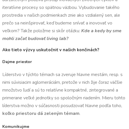
iteratívne procesy so spätnou väzbou. Vybudovanie takého
prostredia v našich podmienkach znie ako vzdialený sen, ale
prečo sa neinšpirovať, keď budeme snívať a inovovať vo
veľkom? Takže položme si skôr otázku:
Kde a kedy by sme
mohli začať budovať living lab?
Ako tieto výzvy uskutočniť v našich končinách?
Dajme priestor
Líderstvo v týchto témach sa zveruje hlavne mestám, resp. s
nimi súvisiacim aglomeráciám, pretože v nich žije čoraz väčšie
množstvo ľudí a sú to relatívne kompaktné, zintegrované a
primerane veľké jednotky so spoločným riadením. Mieru tohto
líderstva možno v súčasnosti posudzovať hlavne podľa toho,
koľko priestoru dá zeleným témam
.
Komunikujme