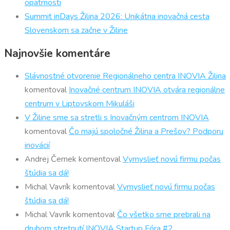
opatrnosti
Summit inDays Žilina 2026: Unikátna inovačná cesta
Slovenskom sa začne v Žiline
Najnovšie komentáre
Slávnostné otvorenie Regionálneho centra INOVIA Žilina
komentoval
Inovačné centrum INOVIA otvára regionálne
centrum v Liptovskom Mikuláši
V Žiline sme sa stretli s Inovačným centrom INOVIA
komentoval
Čo majú spoločné Žilina a Prešov? Podporu
inovácií
Andrej Černek
komentoval
Vymyslieť novú firmu počas
štúdia sa dá!
Michal Vavrík
komentoval
Vymyslieť novú firmu počas
štúdia sa dá!
Michal Vavrík
komentoval
Čo všetko sme prebrali na
druhom stretnutí INOVIA Startup Fóra #2