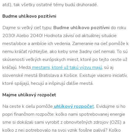
atď.), tak všetky ostatné témy budú druhoradé.
Buďme uhlíkovo pozitívni
Dajme si veľký cieľ typu:
Buďme uhlíkovo pozitívni
do roku
2030! Alebo 2040! Hodnota závisí od aktuálnej situácie
mesta/obce a ambície ich vedenia. Zameranie na cieľ pomôže k
nemu kráčať rýchlejšie, ako keby sme žiadny cieľ nemali. To sú
skúsenosti veľkých európskych miest, ktoré po tejto ceste už
kráčajú. Medzi
mestami, ktoré už takú výzvu majú
, sú aj
slovenské mestá Bratislava a Košice. Existuje viacero iniciatív,
ktoré spájajú, hecujú a inšpirujú ďalšie mestá.
Majme uhlíkový rozpočet
Na ceste k cieľu pomôže
uhlíkový rozpoče
t
. Evidujme si ho
popri finančnom rozpočte: koľko nami spotrebovanej energie
sme si dokázali sami vyrobiť z obnoviteľných zdrojov (OZE) a
koľko z nej potrebovalo na svoj vznik fosílne palivá? Koľko