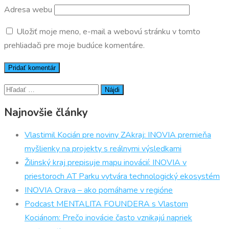
Adresa webu
Uložiť moje meno, e-mail a webovú stránku v tomto
prehliadači pre moje budúce komentáre.
Hľadať:
Najnovšie články
Vlastimil Kocián pre noviny ZAkraj: INOVIA premieňa
myšlienky na projekty s reálnymi výsledkami
Žilinský kraj prepisuje mapu inovácií: INOVIA v
priestoroch AT Parku vytvára technologický ekosystém
INOVIA Orava – ako pomáhame v regióne
Podcast MENTALITA FOUNDERA s Vlastom
Kociánom: Prečo inovácie často vznikajú napriek