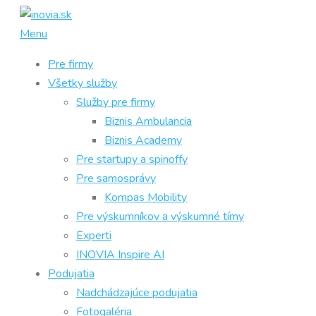
Prejsť
na
Menu
obsah
Pre firmy
Všetky služby
Služby pre firmy
Biznis Ambulancia
Biznis Academy
Pre startupy a spinoffy
Pre samosprávy
Kompas Mobility
Pre výskumníkov a výskumné tímy
Experti
INOVIA Inspire AI
Podujatia
Nadchádzajúce podujatia
Fotogaléria