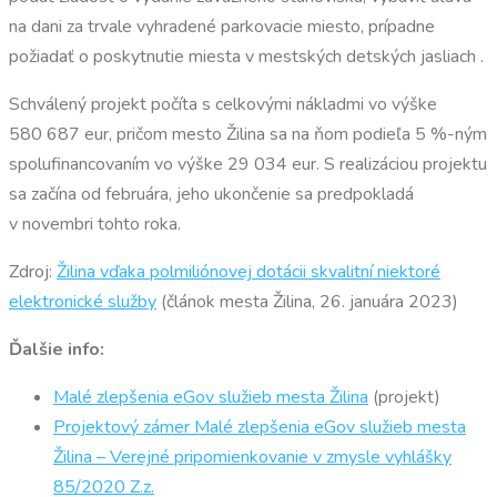
na dani za trvale vyhradené parkovacie miesto, prípadne
požiadať o poskytnutie miesta v mestských detských jasliach .
Schválený projekt počíta s celkovými nákladmi vo výške
580 687 eur, pričom mesto Žilina sa na ňom podieľa 5 %-ným
spolufinancovaním vo výške 29 034 eur. S realizáciou projektu
sa začína od februára, jeho ukončenie sa predpokladá
v novembri tohto roka.
Zdroj:
Žilina vďaka polmiliónovej dotácii skvalitní niektoré
elektronické služby
(článok mesta Žilina, 26. januára 2023)
Ďalšie info:
Malé zlepšenia eGov služieb mesta Žilina
(projekt)
Projektový zámer Malé zlepšenia eGov služieb mesta
Žilina – Verejné pripomienkovanie v zmysle vyhlášky
85/2020 Z.z.