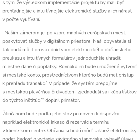
s tým, že výsledkom implementácie projektu by mali byť
prehľadnejšie a intuitívnejšie elektronické služby a ich nárast
v počte využívaní.
„Naším zámerom je, po vzore mnohých európskych miest,
poskytovať služby v digitálnom priestore. Naši obyvatelia si
tak budú môcť prostredníctvom elektronického občianskeho
preukazu a intuitívnych formulárov jednoduchšie uhradiť
miestne dane či poplatky. Rovnako im bude umožnené vytvoriť
si mestské konto, prostredníctvom ktorého budú mať prístup
k prehľadu transakcií. V prípade, že systém prepojíme
s mestskou plavárňou či divadlom, zjednoduší sa i kúpa lístkov
do týchto inštitúcií,“ doplnil primátor.
Žilinčanom bude podľa jeho slov po novom k dispozícii
napríklad elektronické inkaso či rezervácia termínu
v klientskom centre. Občania si budú môcť taktiež elektronicky
podať žiadosť o vydanie záväzného stanoviska, vybaviť úľavu