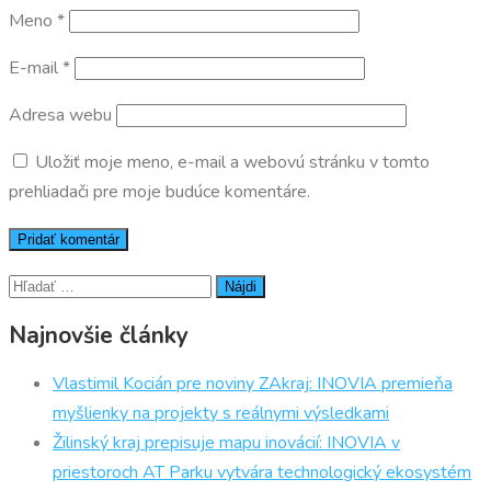
Meno
*
E-mail
*
Adresa webu
Uložiť moje meno, e-mail a webovú stránku v tomto
prehliadači pre moje budúce komentáre.
Hľadať:
Najnovšie články
Vlastimil Kocián pre noviny ZAkraj: INOVIA premieňa
myšlienky na projekty s reálnymi výsledkami
Žilinský kraj prepisuje mapu inovácií: INOVIA v
priestoroch AT Parku vytvára technologický ekosystém