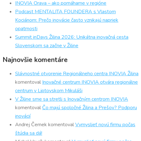
INOVIA Orava – ako pomáhame v regióne
Podcast MENTALITA FOUNDERA s Vlastom
Kociánom: Prečo inovácie často vznikajú napriek
opatrnosti
Summit inDays Žilina 2026: Unikátna inovačná cesta
Slovenskom sa začne v Žiline
Najnovšie komentáre
Slávnostné otvorenie Regionálneho centra INOVIA Žilina
komentoval
Inovačné centrum INOVIA otvára regionálne
centrum v Liptovskom Mikuláši
V Žiline sme sa stretli s Inovačným centrom INOVIA
komentoval
Čo majú spoločné Žilina a Prešov? Podporu
inovácií
Andrej Černek
komentoval
Vymyslieť novú firmu počas
štúdia sa dá!