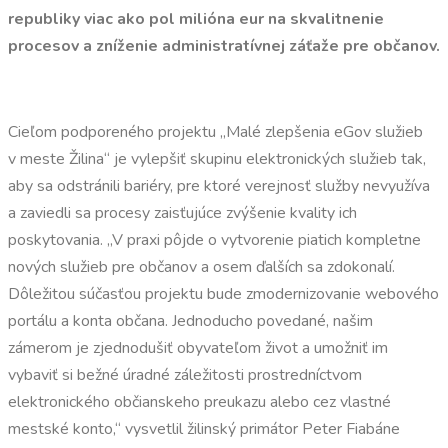
republiky viac ako pol milióna eur na skvalitnenie
procesov a zníženie administratívnej záťaže pre občanov.
Cieľom podporeného projektu „Malé zlepšenia eGov služieb
v meste Žilina“ je vylepšiť skupinu elektronických služieb tak,
aby sa odstránili bariéry, pre ktoré verejnosť služby nevyužíva
a zaviedli sa procesy zaisťujúce zvýšenie kvality ich
poskytovania. „V praxi pôjde o vytvorenie piatich kompletne
nových služieb pre občanov a osem ďalších sa zdokonalí.
Dôležitou súčasťou projektu bude zmodernizovanie webového
portálu a konta občana. Jednoducho povedané, našim
zámerom je zjednodušiť obyvateľom život a umožniť im
vybaviť si bežné úradné záležitosti prostredníctvom
elektronického občianskeho preukazu alebo cez vlastné
mestské konto,“ vysvetlil žilinský primátor Peter Fiabáne