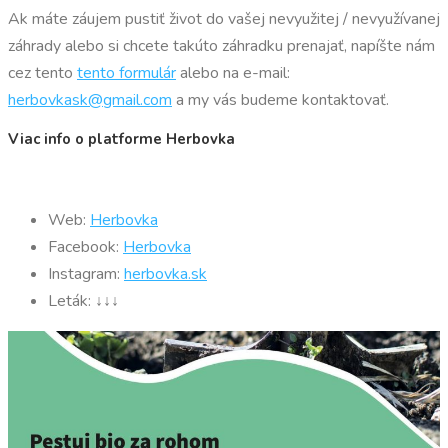
Ak máte záujem pustiť život do vašej nevyužitej / nevyužívanej
záhrady alebo si chcete takúto záhradku prenajať, napíšte nám
cez tento
tento formulár
alebo na e-mail:
herbovkask@gmail.com
a my vás budeme kontaktovať.
Viac info o platforme Herbovka
Web:
Herbovka
Facebook:
Herbovka
Instagram:
herbovka.sk
Leták: ↓↓↓