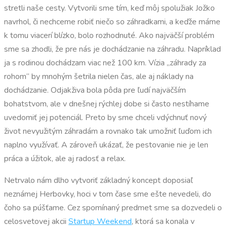
stretli naše cesty. Vytvorili sme tím, keď môj spolužiak Jožko
navrhol, či nechceme robiť niečo so záhradkami, a keďže máme
k tomu viacerí blízko, bolo rozhodnuté. Ako najväčší problém
sme sa zhodli, že pre nás je dochádzanie na záhradu. Napríklad
ja s rodinou dochádzam viac než 100 km. Vízia „záhrady za
rohom“ by mnohým šetrila nielen čas, ale aj náklady na
dochádzanie. Odjakživa bola pôda pre ľudí najväčším
bohatstvom, ale v dnešnej rýchlej dobe si často nestíhame
uvedomiť jej potenciál. Preto by sme chceli vdýchnuť nový
život nevyužitým záhradám a rovnako tak umožniť ľuďom ich
naplno využívať. A zároveň ukázať, že pestovanie nie je len
práca a úžitok, ale aj radosť a relax.
Netrvalo nám dlho vytvoriť základný koncept doposiaľ
neznámej Herbovky, hoci v tom čase sme ešte nevedeli, do
čoho sa púšťame. Cez spomínaný predmet sme sa dozvedeli o
celosvetovej akcii
Startup Weekend
, ktorá sa konala v