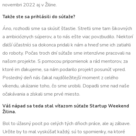
novembri 2022 aj v Žiline.
Takže ste sa prihlásili do súťaže?
Áno, rozhodli sme sa skúsiť šťastie. Stretli sme tam šikovných
a ambicióznych súperov, a to nás ešte viac povzbudilo. Niektorí
ďalší účastníci sa dokonca pridali k nám a hneď sme ich zatiahli
do roboty. Počas troch dní súťaže sme intenzívne pracovali na
našom projekte. S pomocou pripomienok a rád mentorov, za
ktoré im ďakujeme, sa nám podarilo projekt posunúť vpred.
Posledný deň nás čakal najdôležitejší moment z celého
víkendu, ukázanie toho, čo sme urobili. Dopadli sme nad naše
očakávania a získali sme prvé miesto.
Váš nápad sa teda stal víťazom súťaže Startup Weekend
Žilina.
Bol to úžasný pocit po celých tých dňoch práce, ale aj zábave.
Určite by to mal vyskúšať každý, sú to spomienky, na ktoré