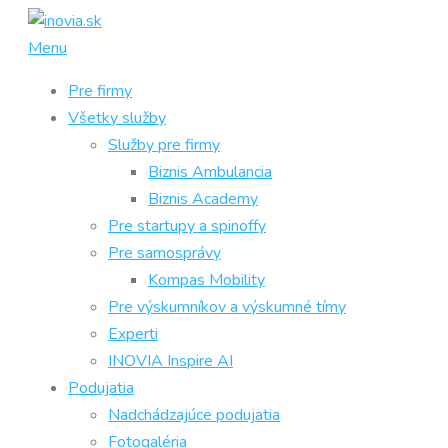
Prejsť
na
Menu
obsah
Pre firmy
Všetky služby
Služby pre firmy
Biznis Ambulancia
Biznis Academy
Pre startupy a spinoffy
Pre samosprávy
Kompas Mobility
Pre výskumníkov a výskumné tímy
Experti
INOVIA Inspire AI
Podujatia
Nadchádzajúce podujatia
Fotogaléria