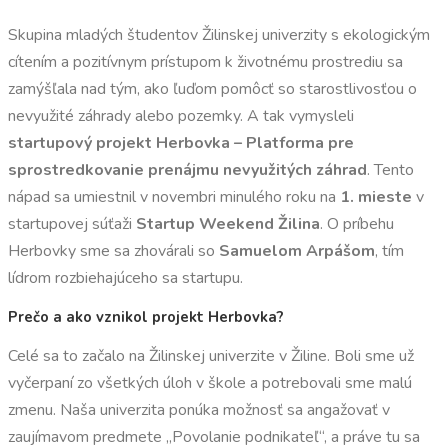
Skupina mladých študentov Žilinskej univerzity s ekologickým
cítením a pozitívnym prístupom k životnému prostrediu sa
zamýšľala nad tým, ako ľuďom pomôcť so starostlivosťou o
nevyužité záhrady alebo pozemky. A tak vymysleli
startupový projekt Herbovka – Platforma pre
sprostredkovanie prenájmu nevyužitých záhrad
. Tento
nápad sa umiestnil v novembri minulého roku na
1. mieste
v
startupovej súťaži
Startup Weekend Žilina
. O príbehu
Herbovky sme sa zhovárali so
Samuelom Arpášom
, tím
lídrom rozbiehajúceho sa startupu.
Prečo a ako vznikol projekt Herbovka?
Celé sa to začalo na Žilinskej univerzite v Žiline. Boli sme už
vyčerpaní zo všetkých úloh v škole a potrebovali sme malú
zmenu. Naša univerzita ponúka možnosť sa angažovať v
zaujímavom predmete „Povolanie podnikateľ“, a práve tu sa