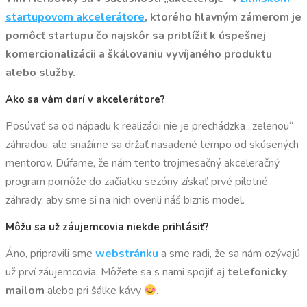
startupovom akcelerátore
, ktorého hlavným zámerom je
pomôcť startupu čo najskôr sa priblížiť k úspešnej
komercionalizácii a škálovaniu vyvíjaného produktu
alebo služby.
Ako sa vám darí v akcelerátore?
Posúvať sa od nápadu k realizácii nie je prechádzka „zelenou“
záhradou, ale snažíme sa držať nasadené tempo od skúsených
mentorov. Dúfame, že nám tento trojmesačný akceleračný
program pomôže do začiatku sezóny získať prvé pilotné
záhrady, aby sme si na nich overili náš biznis model.
Môžu sa už záujemcovia niekde prihlásiť?
Áno, pripravili sme
webstránku
a sme radi, že sa nám ozývajú
už prví záujemcovia. Môžete sa s nami spojiť aj
telefonicky
,
mailom
alebo pri šálke kávy
.