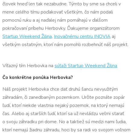
človek hneď len tak nezabudne. Týmto by sme sa chceli v
mene celého tímu poďakovať všetkým, čo nám podali
pomocnú ruku a aj naďalej nám pomáhajú v ďalšom
pokračovaní príbehu Herbovky. Ďakujeme organizátorom
Startup Weekend Žilina
,
Inovačnému centru INOVIA
aj
všetkým ostatným, ktorí nám pomohli rozbehnúť náš projekt.
Víťazný tím Herbovka na
súťaži Startup Weekend Žilina
Čo konkrétne ponúka Herbovka?
Náš projekt Herbovka chce dať druhú šancu nevyužitým
záhradám, či zanedbaným pozemkom. Určite poznáte zopár
ľudí, ktorí niekde vlastnia nejaký pozemok, na ktorý nemajú
čas. Alebo aj starších ľudí, ktorí sa už nevládzu veľmi starať
o svoju záhradku pri dome. No a taktiež sú medzi nami ľudia,
ktorí nemajú žiadnu záhradu, hoci by sa radi vo svojom voľnom