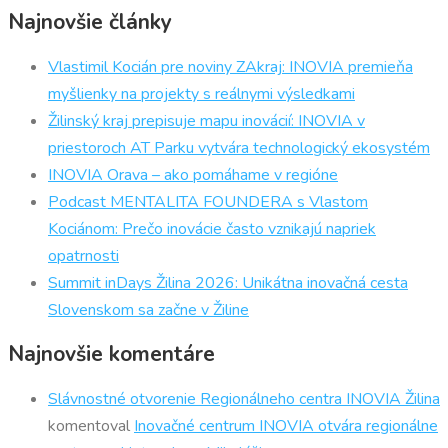
Najnovšie články
Vlastimil Kocián pre noviny ZAkraj: INOVIA premieňa
myšlienky na projekty s reálnymi výsledkami
Žilinský kraj prepisuje mapu inovácií: INOVIA v
priestoroch AT Parku vytvára technologický ekosystém
INOVIA Orava – ako pomáhame v regióne
Podcast MENTALITA FOUNDERA s Vlastom
Kociánom: Prečo inovácie často vznikajú napriek
opatrnosti
Summit inDays Žilina 2026: Unikátna inovačná cesta
Slovenskom sa začne v Žiline
Najnovšie komentáre
Slávnostné otvorenie Regionálneho centra INOVIA Žilina
komentoval
Inovačné centrum INOVIA otvára regionálne