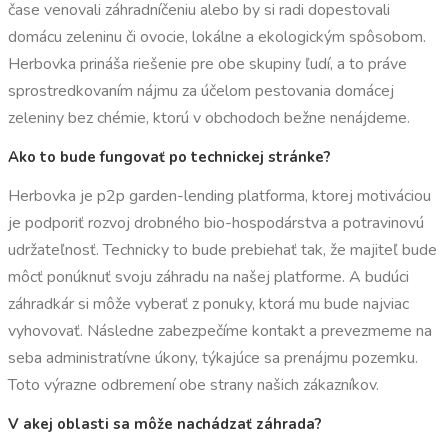
čase venovali záhradníčeniu alebo by si radi dopestovali
domácu zeleninu či ovocie, lokálne a ekologickým spôsobom.
Herbovka prináša riešenie pre obe skupiny ľudí, a to práve
sprostredkovaním nájmu za účelom pestovania domácej
zeleniny bez chémie, ktorú v obchodoch bežne nenájdeme.
Ako to bude fungovať po technickej stránke?
Herbovka je p2p garden-lending platforma, ktorej motiváciou
je podporiť rozvoj drobného bio-hospodárstva a potravinovú
udržateľnosť. Technicky to bude prebiehať tak, že majiteľ bude
môcť ponúknuť svoju záhradu na našej platforme. A budúci
záhradkár si môže vyberať z ponuky, ktorá mu bude najviac
vyhovovať. Následne zabezpečíme kontakt a prevezmeme na
seba administratívne úkony, týkajúce sa prenájmu pozemku.
Toto výrazne odbremení obe strany našich zákazníkov.
V akej oblasti sa môže nachádzať záhrada?