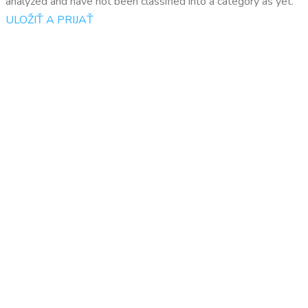
analyzed and have not been classified into a category as yet.
ULOŽIŤ A PRIJAŤ