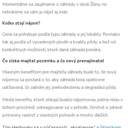
Momentálne sa zaujímame o záhrady v okolí Žiliny, no
nebránime sa vám ju nájsť aj inde.
Koľko stojí nájom?
Cena sa pohybuje podľa typu záhrady a jej lokality. Rovnako
tak aj podľa už vysadených plodín a kvality pôdy, a tiež od
konkrétnych možností, ktoré daná záhrada ponúka.
Čo získa majiteľ pozemku a čo nový prenajímateľ
Hlavným benefitom pre majiteľa záhrady bude to, že nový
nájomca sa postará o to, aby záhrada bola opätovne
udržiavaná, čo zabráni jej znehodnoteniu a degradácii pôdy.
Medzi benefity, ktoré získajú budúci nájomcovia, patria relax v
tichom prostredí, odreagovanie sa v prírode, čerstvé a zdravé
potraviny, radosť z vlastných potravín a mnoho ďalších.
Tím Herbovky sa v súčasnosti „akceleruje“ v
žilinskom