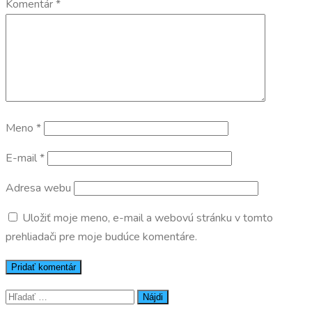
Komentár
*
Meno
*
E-mail
*
Adresa webu
Uložiť moje meno, e-mail a webovú stránku v tomto
prehliadači pre moje budúce komentáre.
Hľadať: