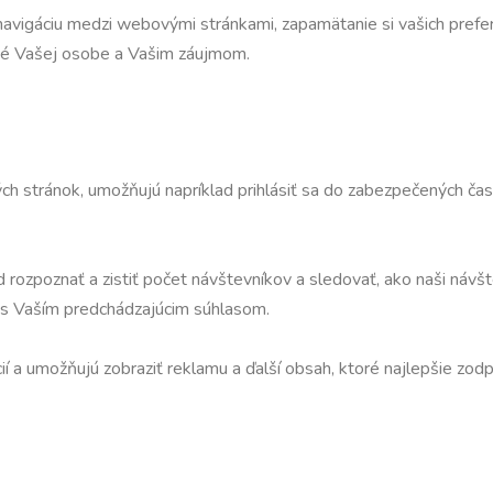
navigáciu medzi webovými stránkami, zapamätanie si vašich prefer
ené Vašej osobe a Vašim záujmom.
h stránok, umožňujú napríklad prihlásiť sa do zabezpečených častí
d rozpoznať a zistiť počet návštevníkov a sledovať, ako naši náv
 s Vaším predchádzajúcim súhlasom.
cií a umožňujú zobraziť reklamu a ďalší obsah, ktoré najlepšie zo