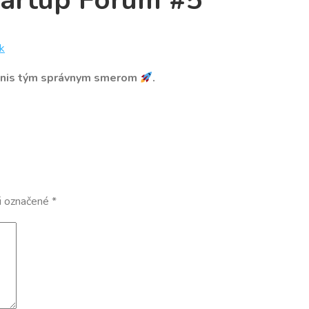
tartup Forum #5
k
biznis tým správnym smerom
.
ú označené
*