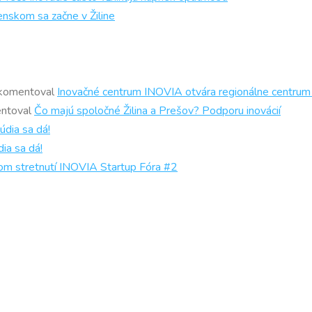
enskom sa začne v Žiline
komentoval
Inovačné centrum INOVIA otvára regionálne centrum
ntoval
Čo majú spoločné Žilina a Prešov? Podporu inovácií
údia sa dá!
ia sa dá!
om stretnutí INOVIA Startup Fóra #2