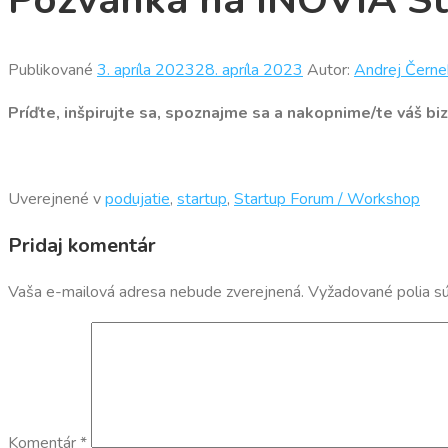
Pozvánka na INOVIA S
Publikované
3. apríla 2023
28. apríla 2023
Autor:
Andrej Černe
Príďte, inšpirujte sa, spoznajme sa a nakopnime/te váš 
Uverejnené v
podujatie
,
startup
,
Startup Forum / Workshop
Pridaj komentár
Vaša e-mailová adresa nebude zverejnená.
Vyžadované polia s
Komentár
*