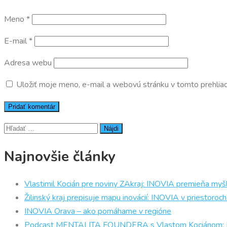
Meno
*
E-mail
*
Adresa webu
Uložiť moje meno, e-mail a webovú stránku v tomto prehlia
Hľadať:
Najnovšie články
Vlastimil Kocián pre noviny ZAkraj: INOVIA premieňa myšl
Žilinský kraj prepisuje mapu inovácií: INOVIA v priestor
INOVIA Orava – ako pomáhame v regióne
Podcast MENTALITA FOUNDERA s Vlastom Kociánom: Prečo