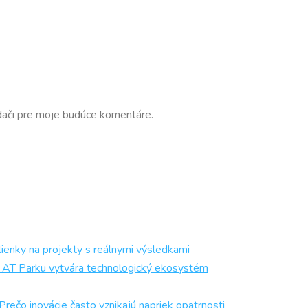
dači pre moje budúce komentáre.
ienky na projekty s reálnymi výsledkami
och AT Parku vytvára technologický ekosystém
 inovácie často vznikajú napriek opatrnosti