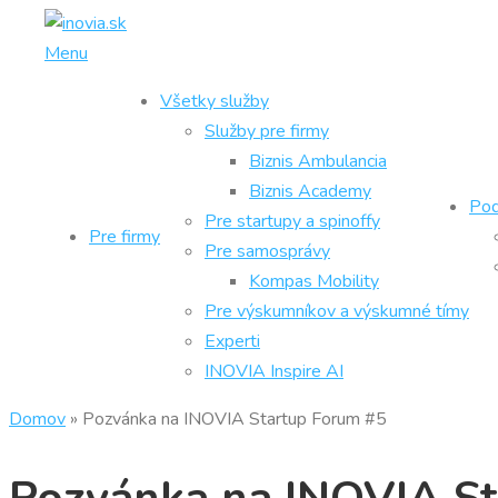
Prejsť
na
Menu
obsah
Všetky služby
Služby pre firmy
Biznis Ambulancia
Biznis Academy
Pod
Pre startupy a spinoffy
Pre firmy
Pre samosprávy
Kompas Mobility
Pre výskumníkov a výskumné tímy
Experti
INOVIA Inspire AI
Domov
»
Pozvánka na INOVIA Startup Forum #5