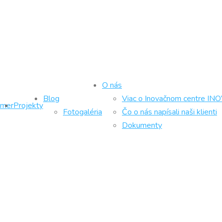
O nás
Blog
Viac o Inovačnom centre IN
ámer
Projekty
Fotogaléria
Čo o nás napísali naši klienti
Dokumenty