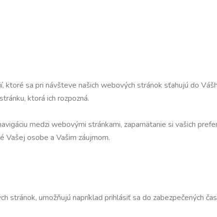
 ktoré sa pri návšteve našich webových stránok sťahujú do Vášho
ránku, ktorá ich rozpozná.
navigáciu medzi webovými stránkami, zapamätanie si vašich prefer
ené Vašej osobe a Vašim záujmom.
h stránok, umožňujú napríklad prihlásiť sa do zabezpečených častí