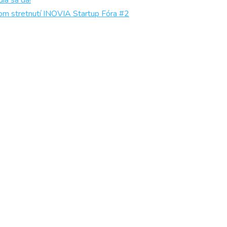
ia sa dá!
om stretnutí INOVIA Startup Fóra #2