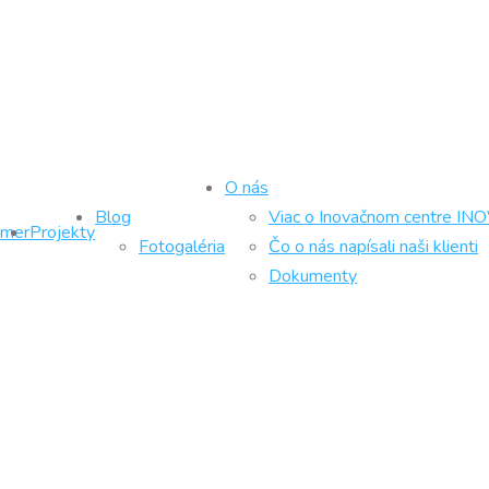
O nás
Blog
Viac o Inovačnom centre IN
ámer
Projekty
Fotogaléria
Čo o nás napísali naši klienti
Dokumenty