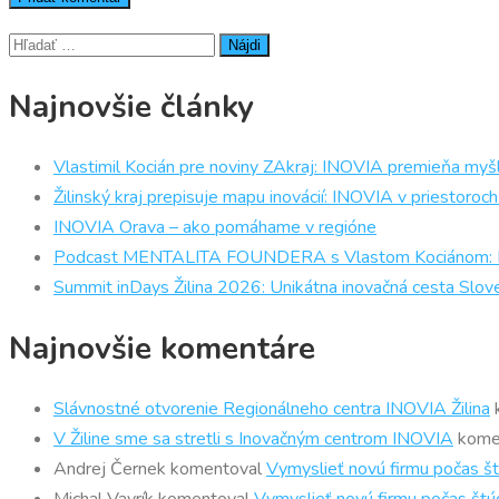
Hľadať:
Najnovšie články
Vlastimil Kocián pre noviny ZAkraj: INOVIA premieňa myšl
Žilinský kraj prepisuje mapu inovácií: INOVIA v priestor
INOVIA Orava – ako pomáhame v regióne
Podcast MENTALITA FOUNDERA s Vlastom Kociánom: Prečo
Summit inDays Žilina 2026: Unikátna inovačná cesta Slov
Najnovšie komentáre
Slávnostné otvorenie Regionálneho centra INOVIA Žilina
V Žiline sme sa stretli s Inovačným centrom INOVIA
kome
Andrej Černek
komentoval
Vymyslieť novú firmu počas št