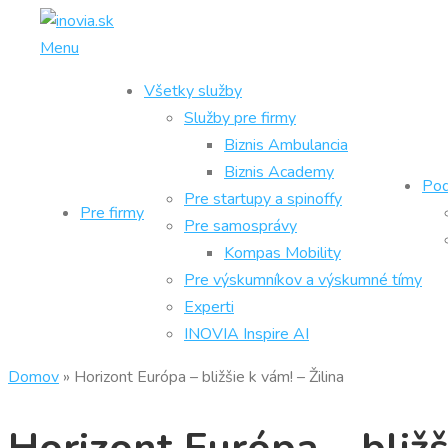
Prejsť
na
Menu
obsah
Všetky služby
Služby pre firmy
Biznis Ambulancia
Biznis Academy
Pod
Pre startupy a spinoffy
Pre firmy
Pre samosprávy
Kompas Mobility
Pre výskumníkov a výskumné tímy
Experti
INOVIA Inspire AI
Domov
»
Horizont Európa – bližšie k vám! – Žilina