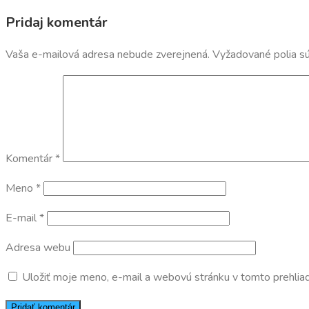
Pridaj komentár
Vaša e-mailová adresa nebude zverejnená.
Vyžadované polia s
Komentár
*
Meno
*
E-mail
*
Adresa webu
Uložiť moje meno, e-mail a webovú stránku v tomto prehlia