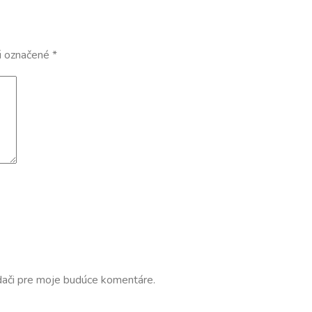
ú označené
*
dači pre moje budúce komentáre.