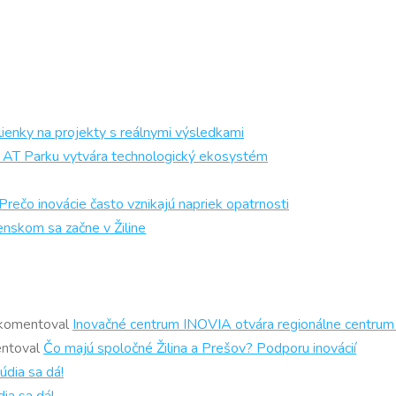
ienky na projekty s reálnymi výsledkami
och AT Parku vytvára technologický ekosystém
 inovácie často vznikajú napriek opatrnosti
enskom sa začne v Žiline
komentoval
Inovačné centrum INOVIA otvára regionálne centrum
ntoval
Čo majú spoločné Žilina a Prešov? Podporu inovácií
údia sa dá!