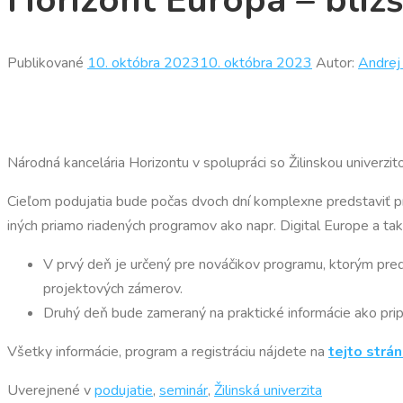
Horizont Európa – bližš
Publikované
10. októbra 2023
10. októbra 2023
Autor:
Andrej
Národná kancelária Horizontu v spolupráci so Žilinskou univerzit
Cieľom podujatia bude počas dvoch dní komplexne predstaviť 
iných priamo riadených programov ako napr. Digital Europe a tak
V prvý deň je určený pre nováčikov programu, ktorým preds
projektových zámerov.
Druhý deň bude zameraný na praktické informácie ako pripra
Všetky informácie, program a registráciu nájdete na
tejto strá
Uverejnené v
podujatie
,
seminár
,
Žilinská univerzita