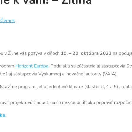
ie k vám! – Žilina
 Černek
ou v Žiline vás pozýva v dňoch
19. – 20. októbra 2023
na poduj
program
Horizont Európa
. Podujatia sa zúčastnia aj zástupcovia S
tiež aj zástupcovia Výskumnej a inovačnej autority (VAIA).
tavíme program, jeho jednotlivé klastre (klaster 3, 4 a 5) a obla
viť projektovú žiadosť, na čo nezabudnúť, ako pripraviť rozpočet,
nke
.