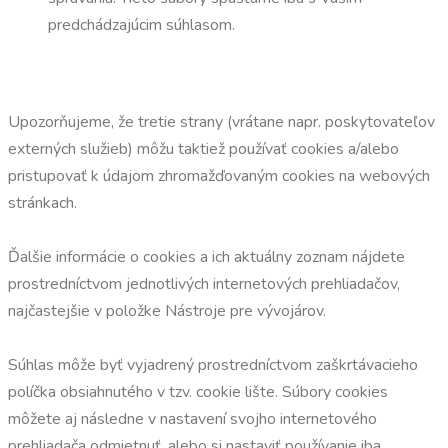
predchádzajúcim súhlasom.
Upozorňujeme, že tretie strany (vrátane napr. poskytovateľov
externých služieb) môžu taktiež používať cookies a/alebo
pristupovať k údajom zhromažďovaným cookies na webových
stránkach.
Ďalšie informácie o cookies a ich aktuálny zoznam nájdete
prostredníctvom jednotlivých internetových prehliadačov,
najčastejšie v položke Nástroje pre vývojárov.
Súhlas môže byť vyjadrený prostredníctvom zaškrtávacieho
políčka obsiahnutého v tzv. cookie lište. Súbory cookies
môžete aj následne v nastavení svojho internetového
prehliadača odmietnuť, alebo si nastaviť používanie iba