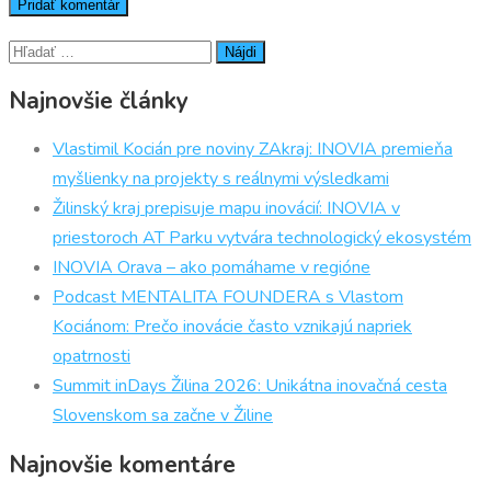
Hľadať:
Najnovšie články
Vlastimil Kocián pre noviny ZAkraj: INOVIA premieňa
myšlienky na projekty s reálnymi výsledkami
Žilinský kraj prepisuje mapu inovácií: INOVIA v
priestoroch AT Parku vytvára technologický ekosystém
INOVIA Orava – ako pomáhame v regióne
Podcast MENTALITA FOUNDERA s Vlastom
Kociánom: Prečo inovácie často vznikajú napriek
opatrnosti
Summit inDays Žilina 2026: Unikátna inovačná cesta
Slovenskom sa začne v Žiline
Najnovšie komentáre