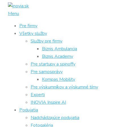
Prejsť
na
Menu
obsah
Pre firmy
Všetky služby
Služby pre firmy
Biznis Ambulancia
Biznis Academy
Pre startupy a spinoffy
Pre samosprávy
Kompas Mobility
Pre výskumníkov a výskumné tímy
Experti
INOVIA Inspire AI
Podujatia
Nadchádzajúce podujatia
Fotogaléria