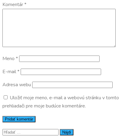
Komentár
*
Meno
*
E-mail
*
Adresa webu
Uložiť moje meno, e-mail a webovú stránku v tomto
prehliadači pre moje budúce komentáre.
Hľadať: