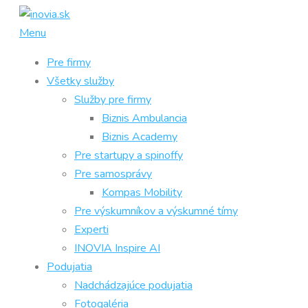
Prejsť
na
Menu
obsah
Pre firmy
Všetky služby
Služby pre firmy
Biznis Ambulancia
Biznis Academy
Pre startupy a spinoffy
Pre samosprávy
Kompas Mobility
Pre výskumníkov a výskumné tímy
Experti
INOVIA Inspire AI
Podujatia
Nadchádzajúce podujatia
Fotogaléria