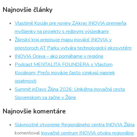
Najnovšie články
Vlastimil Kocián pre noviny ZAkraj: INOVIA premieňa
myšlienky na projekty s reálnymi výsledkami
Žilinský kraj prepisuje mapu inovácií: INOVIA v
priestoroch AT Parku vytvára technologický ekosystém
INOVIA Orava – ako pomáhame v regióne
Podcast MENTALITA FOUNDERA s Vlastom
Kociánom: Prečo inovácie často vznikajú napriek
opatrnosti
Summit inDays Žilina 2026: Unikátna inovačná cesta
Slovenskom sa začne v Žiline
Najnovšie komentáre
Slávnostné otvorenie Regionálneho centra INOVIA Žilina
komentoval
Inovačné centrum INOVIA otvára regionálne