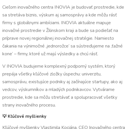
Cieľom inovačného centra INOVIA je budovať prostredie, kde
sa stretáva biznis, výskum aj samosprávy a kde môžu rásť
firmy s globálnymi ambíciami. INOVIA aktuálne mapuje
inovačné prostredie v Žilinskom kraji a bude sa podieľať na
príprave novej regionálnej inovačnej stratégie. Namiesto
čakania na výnimočné ‚jednorožce‘ sa sústreďujeme na ‚ťažné
kone‘ – firmy, ktoré už majú výsledky a chcú rásť.
V INOVIA budujeme komplexný podporný systém, ktorý
prepája všetky kľúčové zložky úspechu: univerzitu,
samosprávu, existujúce podniky aj začínajúce startupy, ako aj
vedcov, výskumníkov a mladých podnikavcov. Vytvárame
prostredie, kde sa môžu stretávať a spolupracovať všetky
strany inovačného procesu.
💡 Kľúčové myšlienky
Kľúčové myšlienky Vlastimila Kociána, CEO Inovačného centra