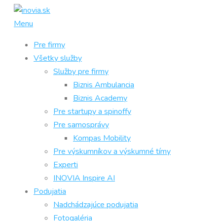
Prejsť
na
Menu
obsah
Pre firmy
Všetky služby
Služby pre firmy
Biznis Ambulancia
Biznis Academy
Pre startupy a spinoffy
Pre samosprávy
Kompas Mobility
Pre výskumníkov a výskumné tímy
Experti
INOVIA Inspire AI
Podujatia
Nadchádzajúce podujatia
Fotogaléria