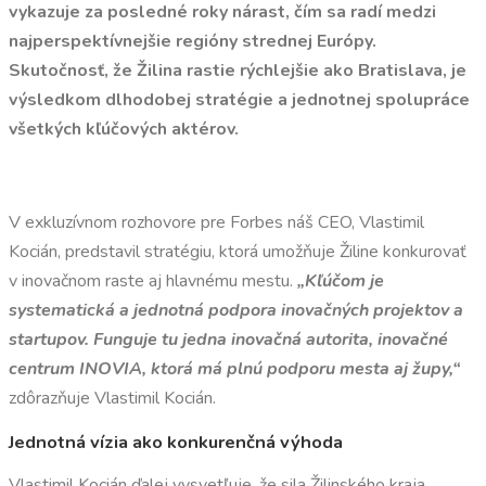
vykazuje za posledné roky nárast, čím sa radí medzi
najperspektívnejšie regióny strednej Európy.
Skutočnosť, že
Žilina rastie rýchlejšie ako Bratislava
, je
výsledkom dlhodobej stratégie a jednotnej spolupráce
všetkých kľúčových aktérov.
V exkluzívnom rozhovore pre Forbes náš CEO, Vlastimil
Kocián, predstavil stratégiu, ktorá umožňuje Žiline konkurovať
v inovačnom raste aj hlavnému mestu.
„Kľúčom je
systematická a jednotná podpora inovačných projektov a
startupov. Funguje tu jedna inovačná autorita, inovačné
centrum INOVIA, ktorá má plnú podporu mesta aj župy,“
zdôrazňuje Vlastimil Kocián.
Jednotná vízia ako konkurenčná výhoda
Vlastimil Kocián ďalej vysvetľuje, že sila Žilinského kraja