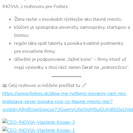
INOVIA, z rozhovoru pre Forbes :
Žilina rastie v inováciách rýchlejšie ako hlavné mesto;
kľúčom je spolupráca univerzity, samosprávy, startupov a
biznisu;
región láka späť talenty a ponúka kvalitné podmienky
pre inovatívne firmy;
dôležité je podporovanie „ťažné kone“ – firmy, ktoré už
majú výsledky a chcú rásť, nielen čakať na „jednorožcov“.
📖 Celý rozhovor si môžete prečítať tu: 🔗
https://www.forbes.sk/zilina-ma-rychlejsi-inovacny-rast-nez-
bratislava-sever-ponuka-cosi-co-hlavne-mesto-nie/?
srsltid=AfmBOopSgxcse73GwmVLKeOnJMSuGUmBSDuUV