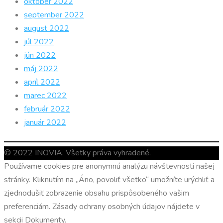
október 2022
september 2022
august 2022
júl 2022
jún 2022
máj 2022
apríl 2022
marec 2022
február 2022
január 2022
© 2022 INOVIA. Všetky práva vyhradené.
Používame cookies pre anonymnú analýzu návštevnosti našej
stránky. Kliknutím na „Áno, povoliť všetko“ umožníte urýchliť a
zjednodušiť zobrazenie obsahu prispôsobeného vašim
preferenciám. Zásady ochrany osobných údajov nájdete v
sekcii Dokumenty.