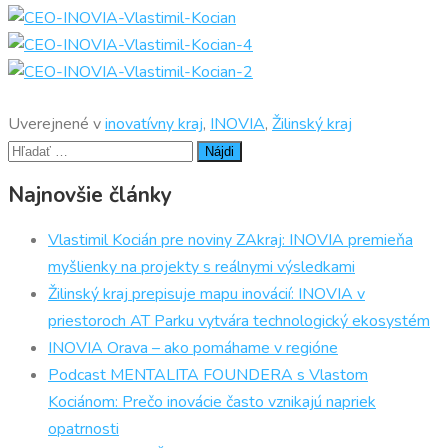
Uverejnené v
inovatívny kraj
,
INOVIA
,
Žilinský kraj
Hľadať:
Najnovšie články
Vlastimil Kocián pre noviny ZAkraj: INOVIA premieňa
myšlienky na projekty s reálnymi výsledkami
Žilinský kraj prepisuje mapu inovácií: INOVIA v
priestoroch AT Parku vytvára technologický ekosystém
INOVIA Orava – ako pomáhame v regióne
Podcast MENTALITA FOUNDERA s Vlastom
Kociánom: Prečo inovácie často vznikajú napriek
opatrnosti