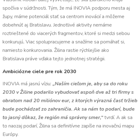
spočíva v súdržnosti. Tým, že má INOVIA podporu mesta aj
župy, máme potenciál stať sa centrom inovácií a môžeme
dobehnúť aj Bratislavu. Jednotlivé aktivity nemáme
roztrieštené do viacerých fragmentov, ktoré si medzi sebou
konkurujú
.
Viac spolupracujeme a snažíme sa pomáhať si,
namiesto konkurovania.
Žilina rastie rýchlejšie ako
Bratislava práve vďaka tejto jednotnej stratégii.
Ambiciózne ciele pre rok 2030
INOVIA má jasnú víziu:
„Naším cieľom je, aby sa do roku
2030 v Žiline podarilo vybudovať aspoň dve až tri firmy s
obratom nad 20 miliónov eur, z ktorých výrazná časť tržieb
bude pochádzať zo zahraničia. Ak sa nám to podarí, bude
to jasný dôkaz, že región má správny smer,“
tvrdí. A ak sa
to naozaj podarí, Žilina sa definitívne zapíše na inovačnú mapu
Európy.