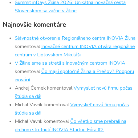
Summit inDays Žilina 2026: Unikátna inovačná cesta
Slovenskom sa začne v Žiline
Najnovšie komentáre
Slávnostné otvorenie Regionálneho centra INOVIA Žilina
komentoval
Inovačné centrum INOVIA otvára regionálne
centrum v Liptovskom Mikuláši
V Žiline sme sa stretli s Inovačným centrom INOVIA
komentoval
Čo majú spoločné Žilina a Prešov? Podporu
inovácií
Andrej Černek
komentoval
Vymyslieť novú firmu počas
štúdia sa dá!
Michal Vavrík
komentoval
Vymyslieť novú firmu počas
štúdia sa dá!
Michal Vavrík
komentoval
Čo všetko sme prebrali na
druhom stretnutí INOVIA Startup Fóra #2