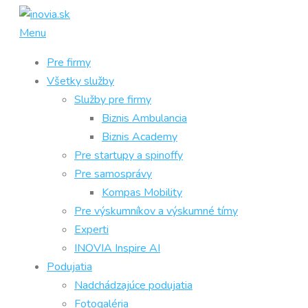
Prejsť
na
Menu
obsah
Pre firmy
Všetky služby
Služby pre firmy
Biznis Ambulancia
Biznis Academy
Pre startupy a spinoffy
Pre samosprávy
Kompas Mobility
Pre výskumníkov a výskumné tímy
Experti
INOVIA Inspire AI
Podujatia
Nadchádzajúce podujatia
Fotogaléria