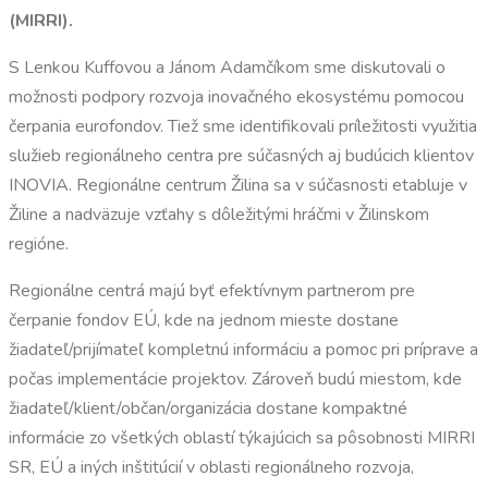
(MIRRI).
S Lenkou Kuffovou a Jánom Adamčíkom sme diskutovali o
možnosti podpory rozvoja inovačného ekosystému pomocou
čerpania eurofondov. Tiež sme identifikovali príležitosti využitia
služieb regionálneho centra pre súčasných aj budúcich klientov
INOVIA. Regionálne centrum Žilina sa v súčasnosti etabluje v
Žiline a nadväzuje vzťahy s dôležitými hráčmi v Žilinskom
regióne.
Regionálne centrá majú byť efektívnym partnerom pre
čerpanie fondov EÚ, kde na jednom mieste dostane
žiadateľ/prijímateľ kompletnú informáciu a pomoc pri príprave a
počas implementácie projektov. Zároveň budú miestom, kde
žiadateľ/klient/občan/organizácia dostane kompaktné
informácie zo všetkých oblastí týkajúcich sa pôsobnosti MIRRI
SR, EÚ a iných inštitúcií v oblasti regionálneho rozvoja,