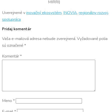
MIRRI)
Uverejnené v
inovačný ekosystém
,
INOVIA
,
regionálny rozvoj
,
spolupráca
Pridaj komentár
Vaša e-mailová adresa nebude zverejnená.
Vyžadované polia
sú označené
*
Komentár
*
Meno
*
E-mail
*