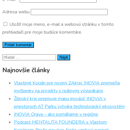
Adresa webu
Uložiť moje meno, e-mail a webovú stránku v tomto
prehliadači pre moje budúce komentáre.
Hľadať:
Najnovšie články
Vlastimil Kocián pre noviny ZAkraj: INOVIA premieňa
myšlienky na projekty s reálnymi výsledkami
Žilinský kraj prepisuje mapu inovácií: INOVIA v
priestoroch AT Parku vytvára technologický ekosystém
INOVIA Orava – ako pomáhame v regióne
Podcast MENTALITA FOUNDERA s Vlastom