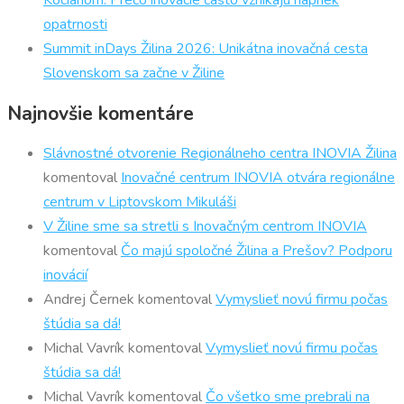
Kociánom: Prečo inovácie často vznikajú napriek
opatrnosti
Summit inDays Žilina 2026: Unikátna inovačná cesta
Slovenskom sa začne v Žiline
Najnovšie komentáre
Slávnostné otvorenie Regionálneho centra INOVIA Žilina
komentoval
Inovačné centrum INOVIA otvára regionálne
centrum v Liptovskom Mikuláši
V Žiline sme sa stretli s Inovačným centrom INOVIA
komentoval
Čo majú spoločné Žilina a Prešov? Podporu
inovácií
Andrej Černek
komentoval
Vymyslieť novú firmu počas
štúdia sa dá!
Michal Vavrík
komentoval
Vymyslieť novú firmu počas
štúdia sa dá!
Michal Vavrík
komentoval
Čo všetko sme prebrali na