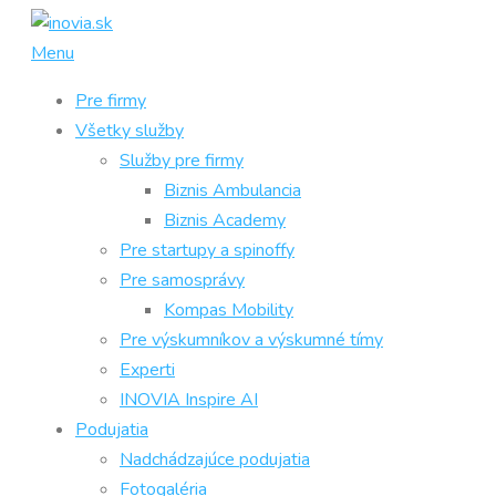
Prejsť
na
Menu
obsah
Pre firmy
Všetky služby
Služby pre firmy
Biznis Ambulancia
Biznis Academy
Pre startupy a spinoffy
Pre samosprávy
Kompas Mobility
Pre výskumníkov a výskumné tímy
Experti
INOVIA Inspire AI
Podujatia
Nadchádzajúce podujatia
Fotogaléria