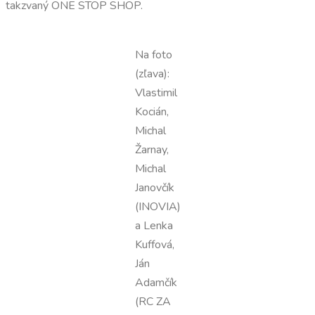
takzvaný ONE STOP SHOP.
Na foto
(zľava):
Vlastimil
Kocián,
Michal
Žarnay,
Michal
Janovčík
(INOVIA)
a Lenka
Kuffová,
Ján
Adamčík
(RC ZA