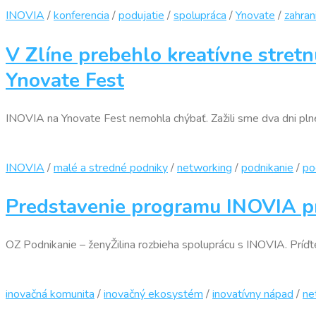
INOVIA
/
konferencia
/
podujatie
/
spolupráca
/
Ynovate
/
zahran
V Zlíne prebehlo kreatívne stretn
Ynovate Fest
INOVIA na Ynovate Fest nemohla chýbať. Zažili sme dva dni plné 
INOVIA
/
malé a stredné podniky
/
networking
/
podnikanie
/
po
Predstavenie programu INOVIA pr
OZ Podnikanie – ženyŽilina rozbieha spoluprácu s INOVIA. Príďte 
inovačná komunita
/
inovačný ekosystém
/
inovatívny nápad
/
ne