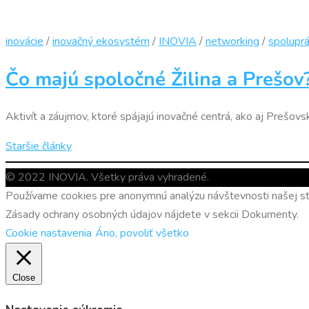
inovácie
/
inovačný ekosystém
/
INOVIA
/
networking
/
spolupr
Čo majú spoločné Žilina a Prešov
Aktivít a záujmov, ktoré spájajú inovačné centrá, ako aj Prešovs
Navigácia
Staršie články
v
© 2022 INOVIA. Všetky práva vyhradené.
článkoch
Používame cookies pre anonymnú analýzu návštevnosti našej str
Zásady ochrany osobných údajov nájdete v sekcii Dokumenty.
Cookie nastavenia
Áno, povoliť všetko
Close