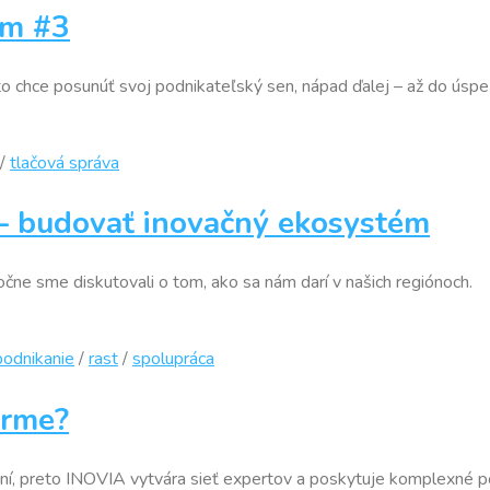
um #3
o chce posunúť svoj podnikateľský sen, nápad ďalej – až do úspeš
/
tlačová správa
é – budovať inovačný ekosystém
čne sme diskutovali o tom, ako sa nám darí v našich regiónoch.
podnikanie
/
rast
/
spolupráca
irme?
aní, preto INOVIA vytvára sieť expertov a poskytuje komplexné 