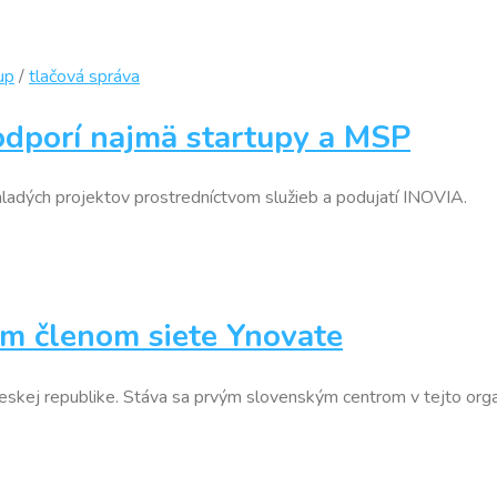
up
/
tlačová správa
odporí najmä startupy a MSP
ladých projektov prostredníctvom služieb a podujatí INOVIA.
m členom siete Ynovate
Českej republike. Stáva sa prvým slovenským centrom v tejto organ