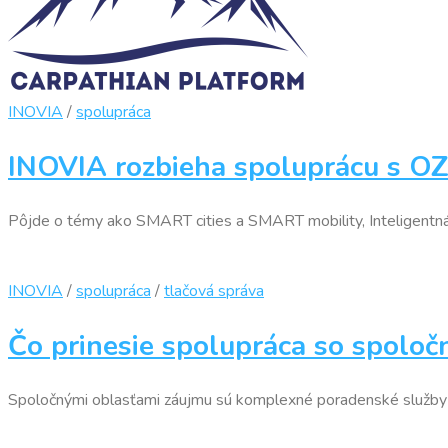
INOVIA
/
spolupráca
INOVIA rozbieha spoluprácu s OZ
Pôjde o témy ako SMART cities a SMART mobility, Inteligentná 
INOVIA
/
spolupráca
/
tlačová správa
Čo prinesie spolupráca so spol
Spoločnými oblasťami záujmu sú komplexné poradenské služby v o