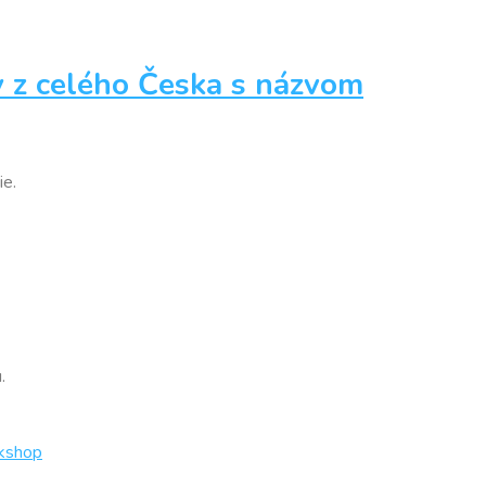
py z celého Česka s názvom
ie.
.
rkshop