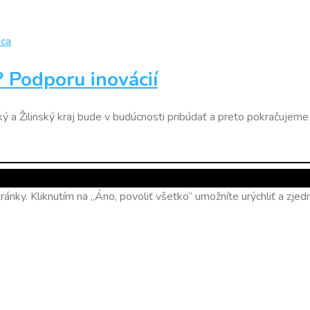
áca
? Podporu inovácií
ký a Žilinský kraj bude v budúcnosti pribúdať a preto pokračujeme 
ánky. Kliknutím na „Áno, povoliť všetko“ umožníte urýchliť a zj