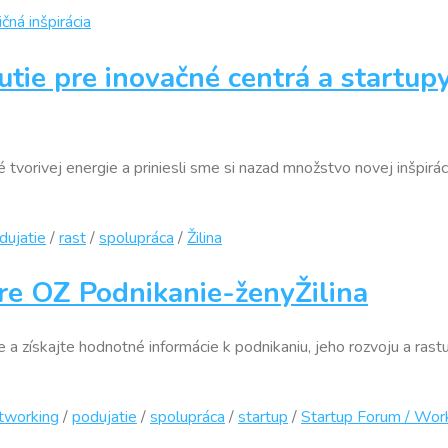
ičná inšpirácia
utie pre inovačné centrá a startu
tvorivej energie a priniesli sme si nazad množstvo novej inšpirác
dujatie
/
rast
/
spolupráca
/
Žilina
e OZ Podnikanie-ženyŽilina
a získajte hodnotné informácie k podnikaniu, jeho rozvoju a rastu
tworking
/
podujatie
/
spolupráca
/
startup
/
Startup Forum / Wo