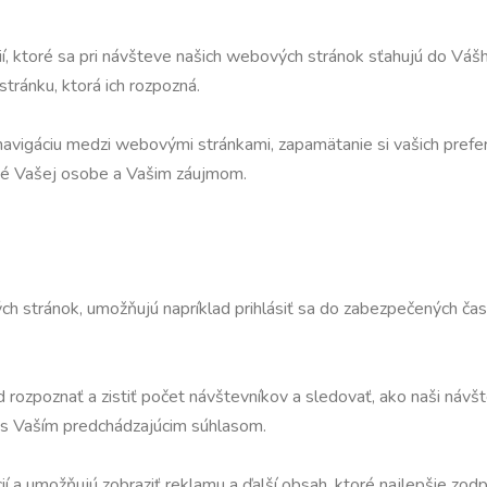
 ktoré sa pri návšteve našich webových stránok sťahujú do Vášho
ránku, ktorá ich rozpozná.
navigáciu medzi webovými stránkami, zapamätanie si vašich prefer
ené Vašej osobe a Vašim záujmom.
h stránok, umožňujú napríklad prihlásiť sa do zabezpečených častí
d rozpoznať a zistiť počet návštevníkov a sledovať, ako naši náv
 s Vaším predchádzajúcim súhlasom.
cií a umožňujú zobraziť reklamu a ďalší obsah, ktoré najlepšie zo