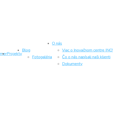
O nás
Blog
Viac o Inovačnom centre IN
ámer
Projekty
Fotogaléria
Čo o nás napísali naši klienti
Dokumenty