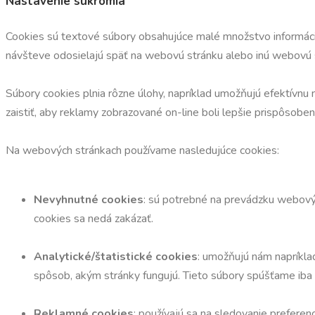
Nastavenie súkromia
Cookies sú textové súbory obsahujúce malé množstvo informácií,
návšteve odosielajú späť na webovú stránku alebo inú webovú st
Súbory cookies plnia rôzne úlohy, napríklad umožňujú efektívnu 
zaistiť, aby reklamy zobrazované on-line boli lepšie prispôsob
Na webových stránkach používame nasledujúce cookies:
Nevyhnutné cookies
: sú potrebné na prevádzku webovýc
cookies sa nedá zakázať.
Analytické/štatistické cookies
: umožňujú nám napríkla
spôsob, akým stránky fungujú. Tieto súbory spúšťame iba
Reklamné cookies
: používajú sa na sledovanie preferen