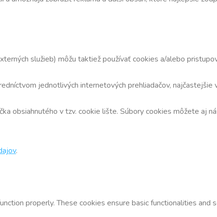
externých služieb) môžu taktiež používať cookies a/alebo prist
redníctvom jednotlivých internetových prehliadačov, najčastejšie 
ka obsiahnutého v tzv. cookie lište. Súbory cookies môžete aj n
dajov
.
unction properly. These cookies ensure basic functionalities and 