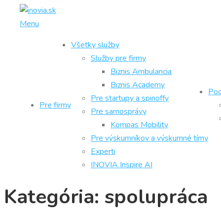
Prejsť
na
Menu
obsah
Všetky služby
Služby pre firmy
Biznis Ambulancia
Biznis Academy
Pod
Pre startupy a spinoffy
Pre firmy
Pre samosprávy
Kompas Mobility
Pre výskumníkov a výskumné tímy
Experti
INOVIA Inspire AI
Kategória:
spolupráca