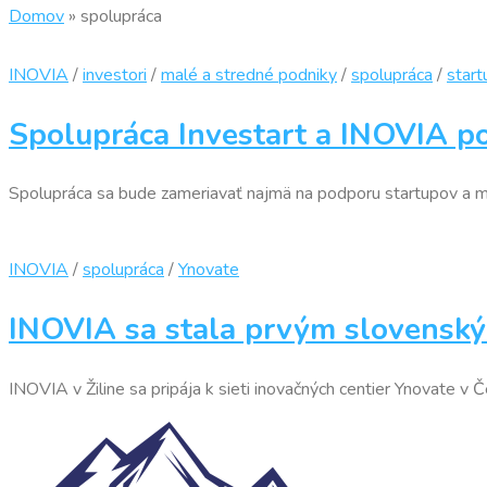
Domov
»
spolupráca
INOVIA
/
investori
/
malé a stredné podniky
/
spolupráca
/
start
Spolupráca Investart a INOVIA p
Spolupráca sa bude zameriavať najmä na podporu startupov a m
INOVIA
/
spolupráca
/
Ynovate
INOVIA sa stala prvým slovenský
INOVIA v Žiline sa pripája k sieti inovačných centier Ynovate v 