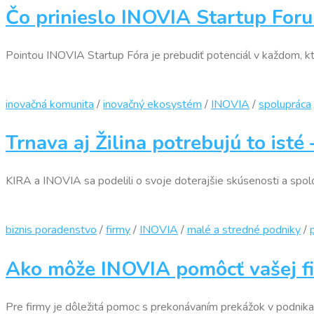
Čo prinieslo INOVIA Startup For
Pointou INOVIA Startup Fóra je prebudiť potenciál v každom, kt
inovačná komunita
/
inovačný ekosystém
/
INOVIA
/
spolupráca
Trnava aj Žilina potrebujú to ist
KIRA a INOVIA sa podelili o svoje doterajšie skúsenosti a spolo
biznis poradenstvo
/
firmy
/
INOVIA
/
malé a stredné podniky
/
Ako môže INOVIA pomôcť vašej f
Pre firmy je dôležitá pomoc s prekonávaním prekážok v podnik