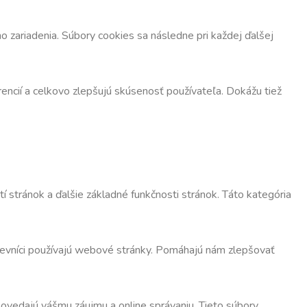
 zariadenia. Súbory cookies sa následne pri každej ďalšej
encií a celkovo zlepšujú skúsenosť používateľa. Dokážu tiež
 stránok a ďalšie základné funkčnosti stránok. Táto kategória
števníci používajú webové stránky. Pomáhajú nám zlepšovať
dpovedajú vášmu záujmu a online správaniu. Tieto súbory