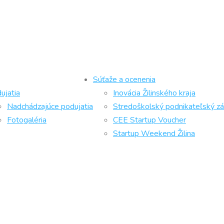
Súťaže a ocenenia
ujatia
Inovácia Žilinského kraja
Nadchádzajúce podujatia
Stredoškolský podnikateľský z
Fotogaléria
CEE Startup Voucher
Startup Weekend Žilina