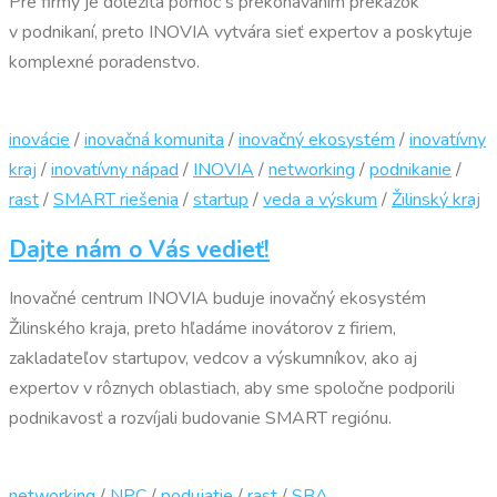
Pre firmy je dôležitá pomoc s prekonávaním prekážok
v podnikaní, preto INOVIA vytvára sieť expertov a poskytuje
komplexné poradenstvo.
inovácie
/
inovačná komunita
/
inovačný ekosystém
/
inovatívny
kraj
/
inovatívny nápad
/
INOVIA
/
networking
/
podnikanie
/
rast
/
SMART riešenia
/
startup
/
veda a výskum
/
Žilinský kraj
Dajte nám o Vás vedieť!
Inovačné centrum INOVIA buduje inovačný ekosystém
Žilinského kraja, preto hľadáme inovátorov z firiem,
zakladateľov startupov, vedcov a výskumníkov, ako aj
expertov v rôznych oblastiach, aby sme spoločne podporili
podnikavosť a rozvíjali budovanie SMART regiónu.
networking
/
NPC
/
podujatie
/
rast
/
SBA