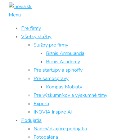
Prejsť
na
Menu
obsah
Pre firmy
Všetky služby
Služby pre firmy
Biznis Ambulancia
Biznis Academy
Pre startupy a spinoffy
Pre samosprávy
Kompas Mobility
Pre výskumníkov a výskumné tímy
Experti
INOVIA Inspire AI
Podujatia
Nadchádzajúce podujatia
Fotogaléria