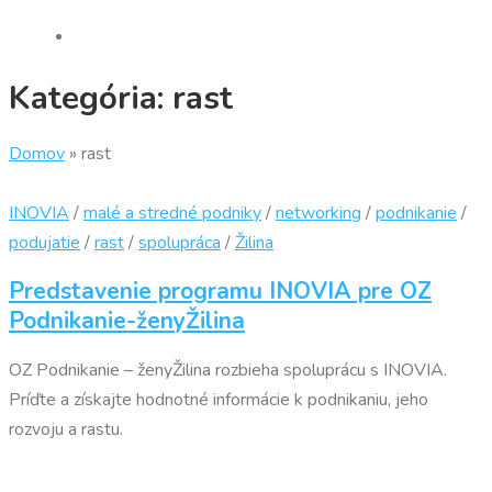
Kategória:
rast
Domov
»
rast
INOVIA
/
malé a stredné podniky
/
networking
/
podnikanie
/
podujatie
/
rast
/
spolupráca
/
Žilina
Predstavenie programu INOVIA pre OZ
Podnikanie-ženyŽilina
OZ Podnikanie – ženyŽilina rozbieha spoluprácu s INOVIA.
Príďte a získajte hodnotné informácie k podnikaniu, jeho
rozvoju a rastu.