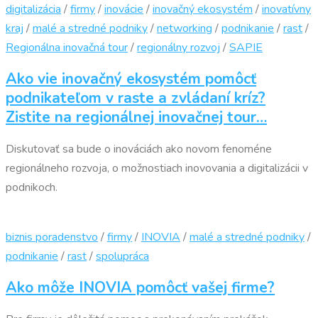
digitalizácia
/
firmy
/
inovácie
/
inovačný ekosystém
/
inovatívny
kraj
/
malé a stredné podniky
/
networking
/
podnikanie
/
rast
/
Regionálna inovačná tour
/
regionálny rozvoj
/
SAPIE
Ako vie inovačný ekosystém pomôcť
podnikateľom v raste a zvládaní kríz?
Zistite na regionálnej inovačnej tour…
Diskutovať sa bude o inováciách ako novom fenoméne
regionálneho rozvoja, o možnostiach inovovania a digitalizácii v
podnikoch.
biznis poradenstvo
/
firmy
/
INOVIA
/
malé a stredné podniky
/
podnikanie
/
rast
/
spolupráca
Ako môže INOVIA pomôcť vašej firme?