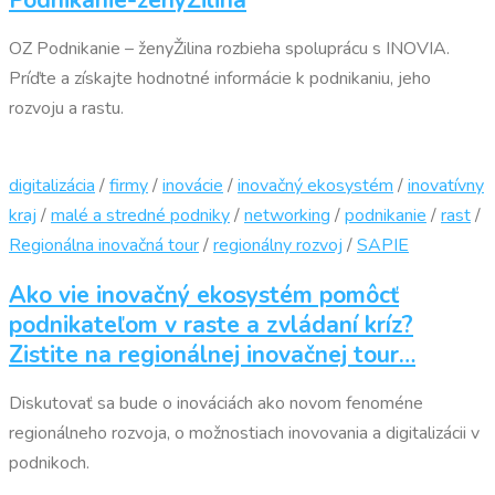
OZ Podnikanie – ženyŽilina rozbieha spoluprácu s INOVIA.
Príďte a získajte hodnotné informácie k podnikaniu, jeho
rozvoju a rastu.
digitalizácia
/
firmy
/
inovácie
/
inovačný ekosystém
/
inovatívny
kraj
/
malé a stredné podniky
/
networking
/
podnikanie
/
rast
/
Regionálna inovačná tour
/
regionálny rozvoj
/
SAPIE
Ako vie inovačný ekosystém pomôcť
podnikateľom v raste a zvládaní kríz?
Zistite na regionálnej inovačnej tour…
Diskutovať sa bude o inováciách ako novom fenoméne
regionálneho rozvoja, o možnostiach inovovania a digitalizácii v
podnikoch.