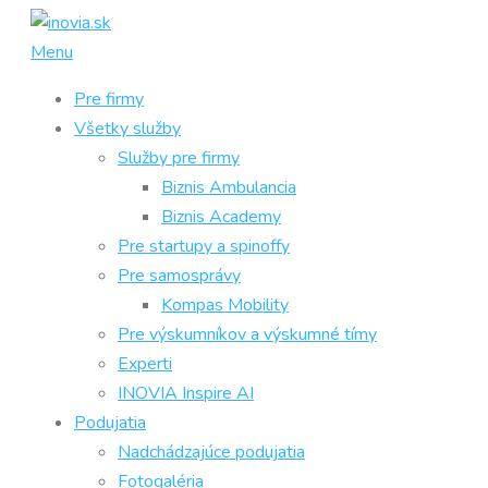
Prejsť
na
Menu
obsah
Pre firmy
Všetky služby
Služby pre firmy
Biznis Ambulancia
Biznis Academy
Pre startupy a spinoffy
Pre samosprávy
Kompas Mobility
Pre výskumníkov a výskumné tímy
Experti
INOVIA Inspire AI
Podujatia
Nadchádzajúce podujatia
Fotogaléria