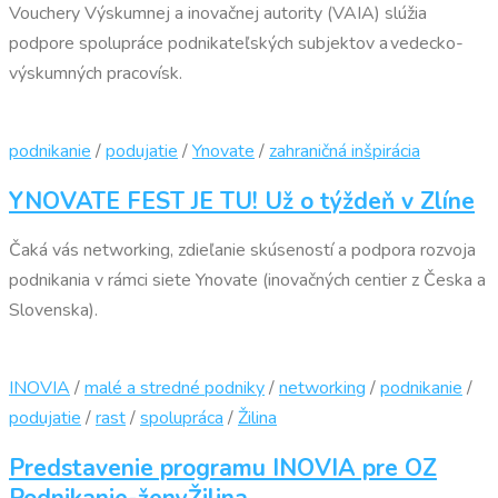
Vouchery Výskumnej a inovačnej autority (VAIA) slúžia
podpore spolupráce podnikateľských subjektov a vedecko-
výskumných pracovísk.
podnikanie
/
podujatie
/
Ynovate
/
zahraničná inšpirácia
YNOVATE FEST JE TU! Už o týždeň v Zlíne
Čaká vás networking, zdieľanie skúseností a podpora rozvoja
podnikania v rámci siete Ynovate (inovačných centier z Česka a
Slovenska).
INOVIA
/
malé a stredné podniky
/
networking
/
podnikanie
/
podujatie
/
rast
/
spolupráca
/
Žilina
Predstavenie programu INOVIA pre OZ
Podnikanie-ženyŽilina