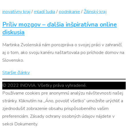
inovatívny kraj
/
mladí ľudia
/
podnikanie
/
Žilinský kraj
Príliv mozgov – ďalšia inšpiratívna online
diskusia
Martinka Zvolenská nám porozpráva o svojej práci v zahraničí,
aj o tom, ako svoju kariéru naštartovala po príchode domov na
Slovensko.
Navigácia
Staršie články
v
© 2022 INOVIA. Všetky práva vyhradené.
článkoch
Používame cookies pre anonymnú analýzu návštevnosti našej
stránky. Kliknutím na „Áno, povoliť všetko“ umožníte urýchliť a
zjednodušiť zobrazenie obsahu prispôsobeného vašim
preferenciám. Zásady ochrany osobných údajov nájdete v
sekcii Dokumenty.