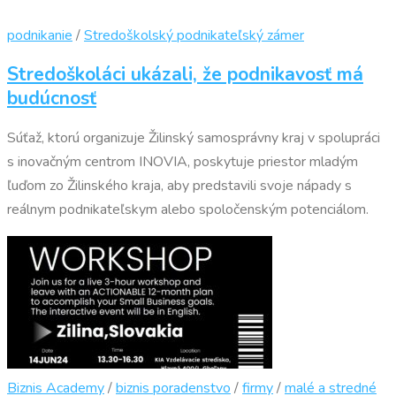
podnikanie
/
Stredoškolský podnikateľský zámer
Stredoškoláci ukázali, že podnikavosť má
budúcnosť
Súťaž, ktorú organizuje Žilinský samosprávny kraj v spolupráci
s inovačným centrom INOVIA, poskytuje priestor mladým
ľuďom zo Žilinského kraja, aby predstavili svoje nápady s
reálnym podnikateľskym alebo spoločenským potenciálom.
Biznis Academy
/
biznis poradenstvo
/
firmy
/
malé a stredné