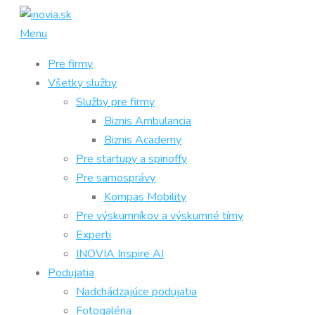
Prejsť
na
Menu
obsah
Pre firmy
Všetky služby
Služby pre firmy
Biznis Ambulancia
Biznis Academy
Pre startupy a spinoffy
Pre samosprávy
Kompas Mobility
Pre výskumníkov a výskumné tímy
Experti
INOVIA Inspire AI
Podujatia
Nadchádzajúce podujatia
Fotogaléria