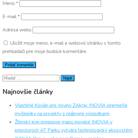
Meno
*
E-mail
*
Adresa webu
Uložiť moje meno, e-mail a webovú stránku v tomto
prehliadači pre moje budúce komentáre.
Hľadať:
Najnovšie články
Vlastimil Kocián pre noviny ZAkraj: INOVIA premieňa
myšlienky na projekty s reálnymi výsledkami
Žilinský kraj prepisuje mapu inovácií: INOVIA v
priestoroch AT Parku vytvára technologický ekosystém