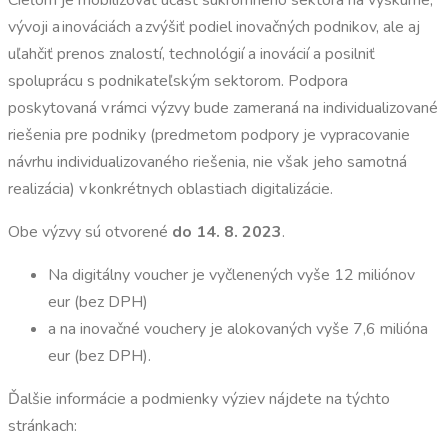
Cieľom je mobilizovať účasť súkromného sektora na výskume,
vývoji a inováciách a zvýšiť podiel inovačných podnikov, ale aj
uľahčiť prenos znalostí, technológií a inovácií a posilniť
spoluprácu s podnikateľským sektorom. Podpora
poskytovaná v rámci výzvy bude zameraná na individualizované
riešenia pre podniky (predmetom podpory je vypracovanie
návrhu individualizovaného riešenia, nie však jeho samotná
realizácia) v konkrétnych oblastiach digitalizácie.
Obe výzvy sú otvorené
do 14. 8. 2023
.
Na digitálny voucher je vyčlenených vyše 12 miliónov
eur (bez DPH)
a na inovačné vouchery je alokovaných vyše 7,6 milióna
eur (bez DPH).
Ďalšie informácie a podmienky výziev nájdete na týchto
stránkach: