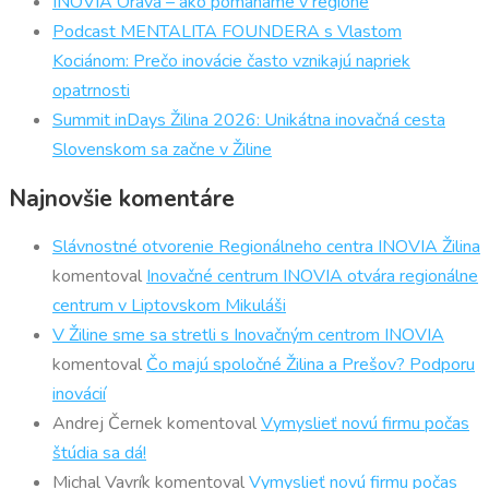
INOVIA Orava – ako pomáhame v regióne
Podcast MENTALITA FOUNDERA s Vlastom
Kociánom: Prečo inovácie často vznikajú napriek
opatrnosti
Summit inDays Žilina 2026: Unikátna inovačná cesta
Slovenskom sa začne v Žiline
Najnovšie komentáre
Slávnostné otvorenie Regionálneho centra INOVIA Žilina
komentoval
Inovačné centrum INOVIA otvára regionálne
centrum v Liptovskom Mikuláši
V Žiline sme sa stretli s Inovačným centrom INOVIA
komentoval
Čo majú spoločné Žilina a Prešov? Podporu
inovácií
Andrej Černek
komentoval
Vymyslieť novú firmu počas
štúdia sa dá!
Michal Vavrík
komentoval
Vymyslieť novú firmu počas