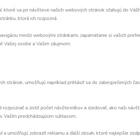
 ktoré sa pri návšteve našich webových stránok sťahujú do Vášho
ránku, ktorá ich rozpozná.
navigáciu medzi webovými stránkami, zapamätanie si vašich prefer
ené Vašej osobe a Vašim záujmom.
h stránok, umožňujú napríklad prihlásiť sa do zabezpečených častí
d rozpoznať a zistiť počet návštevníkov a sledovať, ako naši náv
 s Vaším predchádzajúcim súhlasom.
cií a umožňujú zobraziť reklamu a ďalší obsah, ktoré najlepšie zo