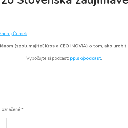
 zo Slovenska zaujímavé
Andrej Černek
ánom (spolumajiteľ Kros a CEO INOVIA) o tom, ako urobiť z
Vypočujte si podcast:
pp.sk/podcast
.
ú označené
*