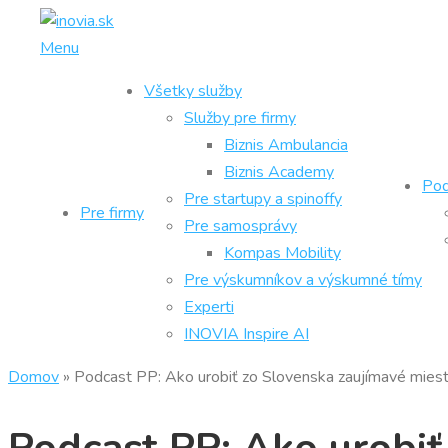
Prejsť
na
Menu
obsah
Všetky služby
Služby pre firmy
Biznis Ambulancia
Biznis Academy
Pod
Pre startupy a spinoffy
Pre firmy
Pre samosprávy
Kompas Mobility
Pre výskumníkov a výskumné tímy
Experti
INOVIA Inspire AI
Domov
»
Podcast PP: Ako urobiť zo Slovenska zaujímavé miest