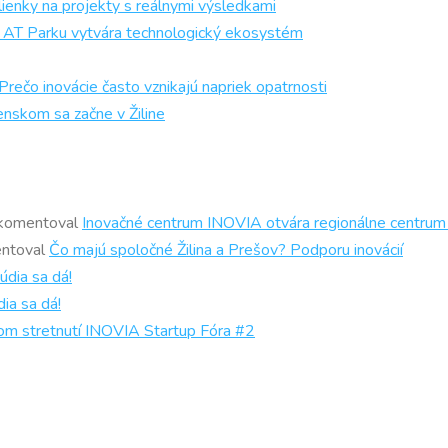
ienky na projekty s reálnymi výsledkami
och AT Parku vytvára technologický ekosystém
 inovácie často vznikajú napriek opatrnosti
enskom sa začne v Žiline
komentoval
Inovačné centrum INOVIA otvára regionálne centrum
ntoval
Čo majú spoločné Žilina a Prešov? Podporu inovácií
údia sa dá!
ia sa dá!
om stretnutí INOVIA Startup Fóra #2