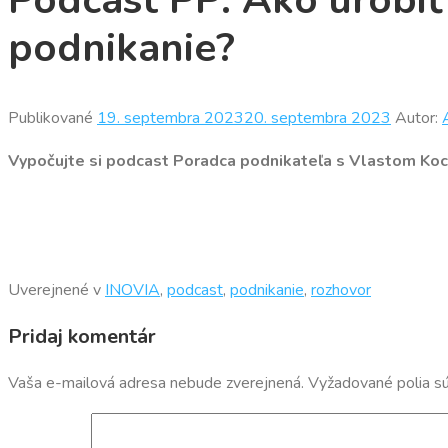
Podcast PP: Ako urobiť
podnikanie?
Publikované
19. septembra 2023
20. septembra 2023
Autor:
Vypočujte si podcast Poradca podnikateľa s Vlastom Koci
Uverejnené v
INOVIA
,
podcast
,
podnikanie
,
rozhovor
Pridaj komentár
Vaša e-mailová adresa nebude zverejnená.
Vyžadované polia s