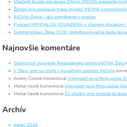
Vlastimil Kocián pre noviny ZAkraj: INOVIA premieňa myšl
Žilinský kraj prepisuje mapu inovácií: INOVIA v priestor
INOVIA Orava – ako pomáhame v regióne
Podcast MENTALITA FOUNDERA s Vlastom Kociánom: Prečo
Summit inDays Žilina 2026: Unikátna inovačná cesta Slov
Najnovšie komentáre
Slávnostné otvorenie Regionálneho centra INOVIA Žilina
V Žiline sme sa stretli s Inovačným centrom INOVIA
kome
Andrej Černek
komentoval
Vymyslieť novú firmu počas št
Michal Vavrík
komentoval
Vymyslieť novú firmu počas štúd
Michal Vavrík
komentoval
Čo všetko sme prebrali na druh
Archív
marec 2026