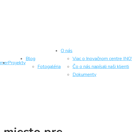
O nás
Blog
Viac o Inovačnom centre IN
ámer
Projekty
Fotogaléria
Čo o nás napísali naši klienti
Dokumenty