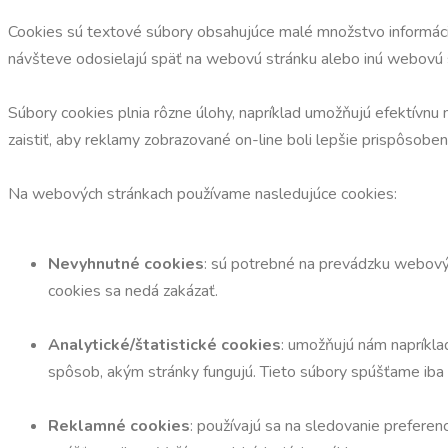
Cookies sú textové súbory obsahujúce malé množstvo informácií,
návšteve odosielajú späť na webovú stránku alebo inú webovú st
Súbory cookies plnia rôzne úlohy, napríklad umožňujú efektívnu 
zaistiť, aby reklamy zobrazované on-line boli lepšie prispôsob
Na webových stránkach používame nasledujúce cookies:
Nevyhnutné cookies
: sú potrebné na prevádzku webovýc
cookies sa nedá zakázať.
Analytické/štatistické cookies
: umožňujú nám napríkla
spôsob, akým stránky fungujú. Tieto súbory spúšťame iba
Reklamné cookies
: používajú sa na sledovanie preferen