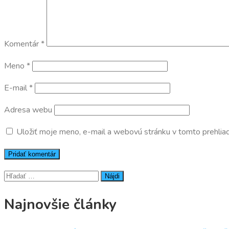
Komentár
*
Meno
*
E-mail
*
Adresa webu
Uložiť moje meno, e-mail a webovú stránku v tomto prehlia
Hľadať:
Najnovšie články