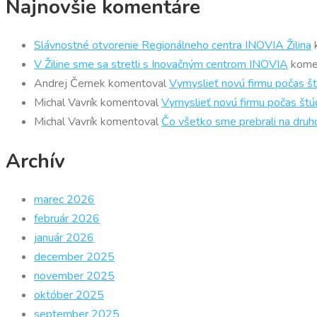
Najnovšie komentáre
Slávnostné otvorenie Regionálneho centra INOVIA Žilina
V Žiline sme sa stretli s Inovačným centrom INOVIA
kome
Andrej Černek
komentoval
Vymyslieť novú firmu počas št
Michal Vavrík
komentoval
Vymyslieť novú firmu počas štúd
Michal Vavrík
komentoval
Čo všetko sme prebrali na druh
Archív
marec 2026
február 2026
január 2026
december 2025
november 2025
október 2025
september 2025