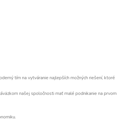
derný tím na vytváranie najlepších možných riešení, ktoré
o záväzkom našej spoločnosti mať malé podnikanie na prvom
onomiku.