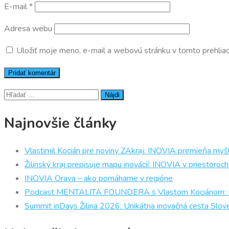
E-mail
*
Adresa webu
Uložiť moje meno, e-mail a webovú stránku v tomto prehlia
Hľadať:
Najnovšie články
Vlastimil Kocián pre noviny ZAkraj: INOVIA premieňa myšl
Žilinský kraj prepisuje mapu inovácií: INOVIA v priestor
INOVIA Orava – ako pomáhame v regióne
Podcast MENTALITA FOUNDERA s Vlastom Kociánom: Prečo
Summit inDays Žilina 2026: Unikátna inovačná cesta Slov