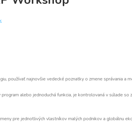
AP Workshop
k
ógiu, používať najnovšie vedecké poznatky o zmene správania a mo
.
vý program alebo jednoduchá funkcia, je kontrolovaná v súlade s
zmeny pre jednotlivých vlastníkov malých podnikov a globálnu ek