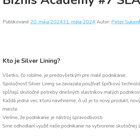
Biznis Academy #7 SL
Publikované
20. mája 2024
31. mája 2024
Autor:
Peter Sukení
Kto je Silver Lining?
Všetko, čo robíme, je predovšetkým pre malé podnikanie.
Spoločnosť Silver Lining sa zaviazala používať špičkovú technol
spĺňajú skutočné potreby dnešných vlastníkov malých podnikov
Každá jedna vec, ktorú navrhneme, či už je to nový produkt, no
mieste.
Veríme, že podnikanie je nástroj spravodlivosti.
Sme odhodlaní využiť naše podnikanie na vytvorenie skutočnej 