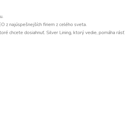
u.
O z najúspešnejších firiem z celého sveta.
ré chcete dosiahnuť. Silver Lining, ktorý vedie, pomáha rásť