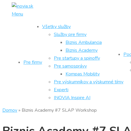
Prejsť
na
Menu
obsah
Všetky služby
Služby pre firmy
Biznis Ambulancia
Biznis Academy
Pod
Pre startupy a spinoffy
Pre firmy
Pre samosprávy
Kompas Mobility
Pre výskumníkov a výskumné tímy
Experti
INOVIA Inspire AI
Domov
»
Biznis Academy #7 SLAP Workshop