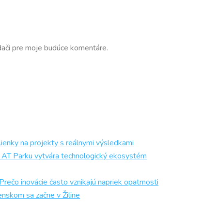
dači pre moje budúce komentáre.
ienky na projekty s reálnymi výsledkami
och AT Parku vytvára technologický ekosystém
 inovácie často vznikajú napriek opatrnosti
enskom sa začne v Žiline