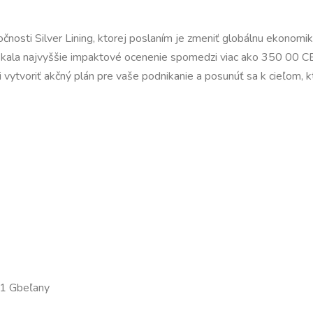
čnosti Silver Lining, ktorej poslaním je zmeniť globálnu ekonomik
ískala najvyššie impaktové ocenenie spomedzi viac ako 350 00 CE
ytvoriť akčný plán pre vaše podnikanie a posunúť sa k cieľom, kto
 01 Gbeľany