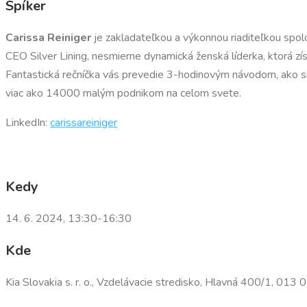
Spíker
Carissa Reiniger
je zakladateľkou a výkonnou riaditeľkou spolo
CEO Silver Lining, nesmierne dynamická ženská líderka, ktorá z
Fantastická rečníčka vás prevedie 3-hodinovým návodom, ako si v
viac ako 14000 malým podnikom na celom svete.
LinkedIn:
carissareiniger
Kedy
14. 6. 2024, 13:30-16:30
Kde
Kia Slovakia s. r. o., Vzdelávacie stredisko, Hlavná 400/1, 013