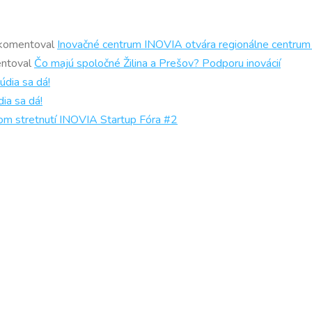
komentoval
Inovačné centrum INOVIA otvára regionálne centrum
ntoval
Čo majú spoločné Žilina a Prešov? Podporu inovácií
údia sa dá!
ia sa dá!
om stretnutí INOVIA Startup Fóra #2