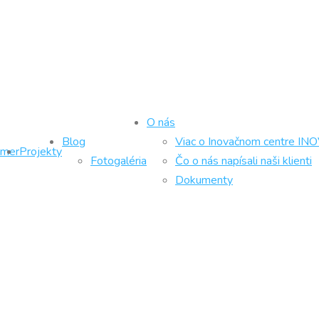
O nás
Blog
Viac o Inovačnom centre IN
ámer
Projekty
Fotogaléria
Čo o nás napísali naši klienti
Dokumenty