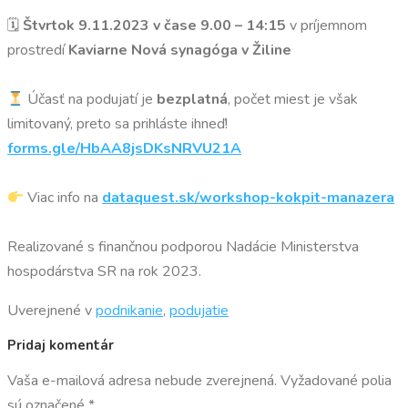
🗓
Štvrtok 9.11.2023 v čase 9.00 – 14:15
v príjemnom
prostredí
Kaviarne Nová synagóga v Žiline
Účasť na podujatí je
bezplatná
, počet miest je však
limitovaný, preto sa prihláste ihneď!
forms.gle/HbAA8jsDKsNRVU21A
Viac info na
dataquest.sk/workshop-kokpit-manazera
Realizované s finančnou podporou Nadácie Ministerstva
hospodárstva SR na rok 2023.
Uverejnené v
podnikanie
,
podujatie
Pridaj komentár
Vaša e-mailová adresa nebude zverejnená.
Vyžadované polia
sú označené
*