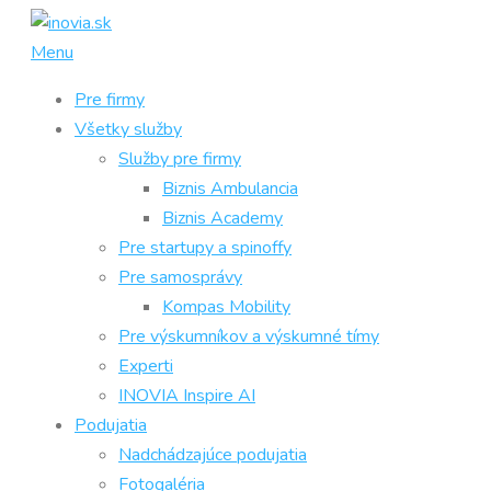
Prejsť
na
Menu
obsah
Pre firmy
Všetky služby
Služby pre firmy
Biznis Ambulancia
Biznis Academy
Pre startupy a spinoffy
Pre samosprávy
Kompas Mobility
Pre výskumníkov a výskumné tímy
Experti
INOVIA Inspire AI
Podujatia
Nadchádzajúce podujatia
Fotogaléria