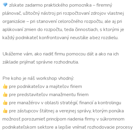
získate zadarmo praktického pomocníka – firemný
plánovač, užitočný nástroj pri rozpočtovaní zdrojov vlastnej
organizácie – pri stanovení celoročného rozpočtu, ale aj pri
aplikovaní zmien do rozpočtu, teda činnostiach, s ktorými je
každý podnikateľ konfrontovaný neustále a bez rozdielu.
Ukážeme vám, ako riadiť firmu pomocou dát a ako na ich
základe prijímať správne rozhodnutia.
Pre koho je náš workshop vhodný:
pre podnikateľov a majiteľov firiem
pre predstaviteľov manažmentu firiem
pre manažérov v oblasti stratégií, financií a kontrolingu
pre zástupcov štátnej a verejnej správy, ktorým ponúka
možnosť porozumieť princípom riadenia firmy v súkromnom
podnikateľskom sektore a lepšie vnímať rozhodovacie procesy