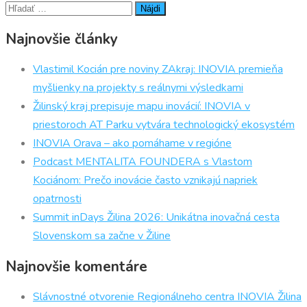
Hľadať:
Najnovšie články
Vlastimil Kocián pre noviny ZAkraj: INOVIA premieňa
myšlienky na projekty s reálnymi výsledkami
Žilinský kraj prepisuje mapu inovácií: INOVIA v
priestoroch AT Parku vytvára technologický ekosystém
INOVIA Orava – ako pomáhame v regióne
Podcast MENTALITA FOUNDERA s Vlastom
Kociánom: Prečo inovácie často vznikajú napriek
opatrnosti
Summit inDays Žilina 2026: Unikátna inovačná cesta
Slovenskom sa začne v Žiline
Najnovšie komentáre
Slávnostné otvorenie Regionálneho centra INOVIA Žilina