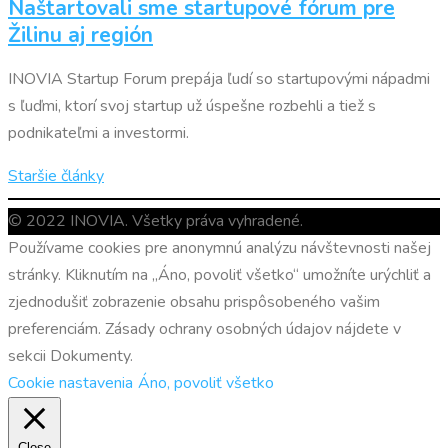
Naštartovali sme startupové fórum pre
Žilinu aj región
INOVIA Startup Forum prepája ľudí so startupovými nápadmi
s ľuďmi, ktorí svoj startup už úspešne rozbehli a tiež s
podnikateľmi a investormi.
Navigácia
Staršie články
v
© 2022 INOVIA. Všetky práva vyhradené.
článkoch
Používame cookies pre anonymnú analýzu návštevnosti našej
stránky. Kliknutím na „Áno, povoliť všetko“ umožníte urýchliť a
zjednodušiť zobrazenie obsahu prispôsobeného vašim
preferenciám. Zásady ochrany osobných údajov nájdete v
sekcii Dokumenty.
Cookie nastavenia
Áno, povoliť všetko
Close