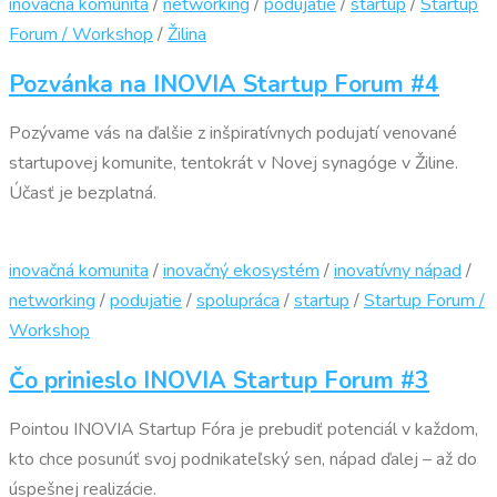
inovačná komunita
/
networking
/
podujatie
/
startup
/
Startup
Forum / Workshop
/
Žilina
Pozvánka na INOVIA Startup Forum #4
Pozývame vás na ďalšie z inšpiratívnych podujatí venované
startupovej komunite, tentokrát v Novej synagóge v Žiline.
Účasť je bezplatná.
inovačná komunita
/
inovačný ekosystém
/
inovatívny nápad
/
networking
/
podujatie
/
spolupráca
/
startup
/
Startup Forum /
Workshop
Čo prinieslo INOVIA Startup Forum #3
Pointou INOVIA Startup Fóra je prebudiť potenciál v každom,
kto chce posunúť svoj podnikateľský sen, nápad ďalej – až do
úspešnej realizácie.