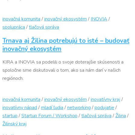
inovačná komunita
/
inovačný ekosystém
/
INOVIA
/
spolupráca
/
tlačová správa
Trnava aj Žilina potrebujú to isté – budovať
inovačný ekosystém
KIRA a INOVIA sa podelili o svoje doterajšie skúsenosti a
spoločne sme diskutovali o tom, ako sa nám darí v našich
regiónoch.
inovačná komunita
/
inovačný ekosystém
/
inovatívny kraj
/
inovatívny nápad
/
mladí ľudia
/
networking
/
podujatie
/
startup
/
Startup Forum / Workshop
/
tlačová správa
/
Žilina
/
Žilinský kraj