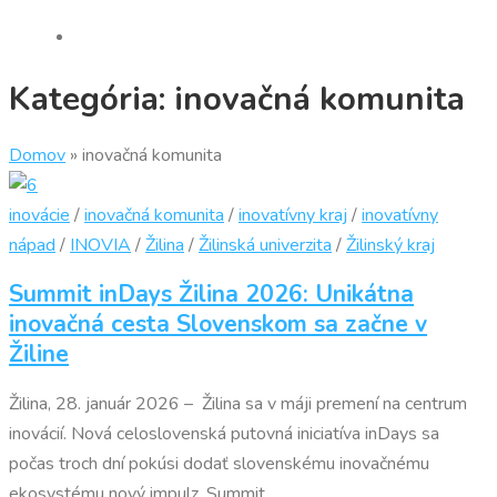
Kategória:
inovačná komunita
Domov
»
inovačná komunita
inovácie
/
inovačná komunita
/
inovatívny kraj
/
inovatívny
nápad
/
INOVIA
/
Žilina
/
Žilinská univerzita
/
Žilinský kraj
Summit inDays Žilina 2026: Unikátna
inovačná cesta Slovenskom sa začne v
Žiline
Žilina, 28. január 2026 – Žilina sa v máji premení na centrum
inovácií. Nová celoslovenská putovná iniciatíva inDays sa
počas troch dní pokúsi dodať slovenskému inovačnému
ekosystému nový impulz. Summit …