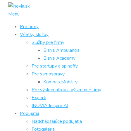
Prejsť
na
Menu
obsah
Pre firmy
Všetky služby
Služby pre firmy
Biznis Ambulancia
Biznis Academy
Pre startupy a spinoffy
Pre samosprávy
Kompas Mobility
Pre výskumníkov a výskumné tímy
Experti
INOVIA Inspire AI
Podujatia
Nadchádzajúce podujatia
Fotogaléria