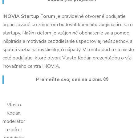
INOVIA Startup Forum
je pravidelné otvorené podujatie
organizované so zámerom budovať komunitu zaujímajúcu sa o
startupy. Našim cieľom je vzájomné obohatenie sa a pomoc,
inšpirácia a motivácia cez zdieľanie úspechov aj neúspechov, a
spätná väzba na myšlienky, či nápady. V tomto duchu sa nieslo
celé podujatie, ktoré otvoril Vlasto Kocián prezentáciou o vízii
Inovačného centra INOVIA.
Premeňte svoj sen na biznis 🙂
Vlasto
Kocián,
moderátor
a spíker
podujatia