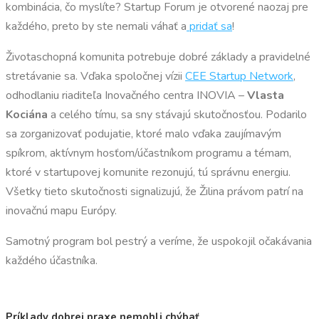
kombinácia, čo myslíte? Startup Forum je otvorené naozaj pre
každého, preto by ste nemali váhať a
pridať sa
!
Životaschopná komunita potrebuje dobré základy a pravidelné
stretávanie sa. Vďaka spoločnej vízii
CEE Startup Network
,
odhodlaniu riaditeľa Inovačného centra INOVIA –
Vlasta
Kociána
a celého tímu, sa sny stávajú skutočnosťou. Podarilo
sa zorganizovať podujatie, ktoré malo vďaka zaujímavým
spíkrom, aktívnym hosťom/účastníkom programu a témam,
ktoré v startupovej komunite rezonujú, tú správnu energiu.
Všetky tieto skutočnosti signalizujú, že Žilina právom patrí na
inovačnú mapu Európy.
Samotný program bol pestrý a veríme, že uspokojil očakávania
každého účastníka.
Príklady dobrej praxe nemohli chýbať