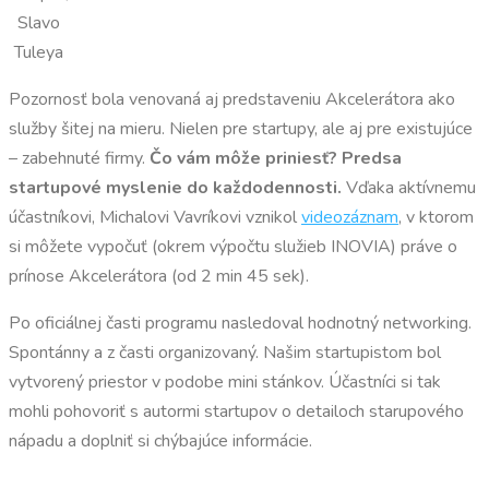
Slavo
Tuleya
Pozornosť bola venovaná aj predstaveniu Akcelerátora ako
služby šitej na mieru. Nielen pre startupy, ale aj pre existujúce
– zabehnuté firmy.
Čo vám môže priniesť?
Predsa
startupové myslenie do každodennosti.
Vďaka aktívnemu
účastníkovi, Michalovi Vavríkovi vznikol
videozáznam
, v ktorom
si môžete vypočuť (okrem výpočtu služieb INOVIA) práve o
prínose Akcelerátora (od 2 min 45 sek).
Po oficiálnej časti programu nasledoval hodnotný networking.
Spontánny a z časti organizovaný. Našim startupistom bol
vytvorený priestor v podobe mini stánkov. Účastníci si tak
mohli pohovoriť s autormi startupov o detailoch starupového
nápadu a doplniť si chýbajúce informácie.