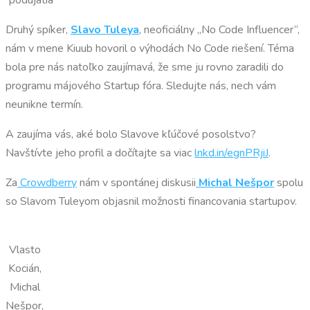
Druhý spíker,
Slavo Tuleya
, neoficiálny „No Code Influencer“,
nám v mene Kiuub hovoril o výhodách No Code riešení. Téma
bola pre nás natoľko zaujímavá, že sme ju rovno zaradili do
programu májového Startup fóra. Sledujte nás, nech vám
neunikne termín.
A zaujíma vás, aké bolo Slavove kľúčové posolstvo?
Navštívte jeho profil a dočítajte sa viac
lnkd.in/egnPRjiJ
.
Za
Crowdberry
nám v spontánej diskusii
Michal Nešpor
spolu
so Slavom Tuleyom objasnil možnosti financovania startupov.
Vlasto
Kocián,
Michal
Nešpor,