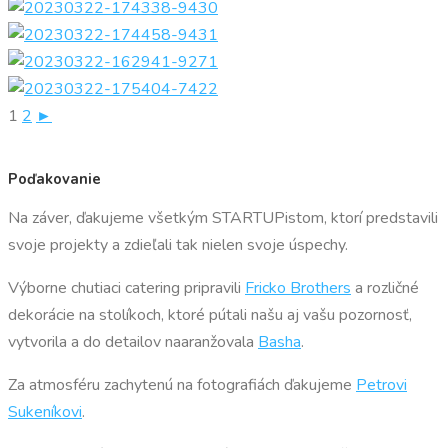
1
2
►
Poďakovanie
Na záver, ďakujeme všetkým STARTUPistom, ktorí predstavili
svoje projekty a zdieľali tak nielen svoje úspechy.
Výborne chutiaci catering pripravili
Fricko Brothers
a rozličné
dekorácie na stolíkoch, ktoré pútali našu aj vašu pozornosť,
vytvorila a do detailov naaranžovala
Basha
.
Za atmosféru zachytenú na fotografiách ďakujeme
Petrovi
Sukeníkovi
.