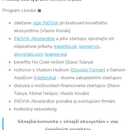
Program v kocke ◼
zdieľanie
vízie INOVIA
pri budovaní inovačného
ekosystému (Vlasto Kocián)
INOVIA Akcelerátor
a jeho startupy, spoznajte ich
inšpiratívne príbehy (
repetito.sk
,
spream.co
,
atcrystals.com
,
brainee.eu
)
benefity No Code riešení (Slavo Tuleya)
rozhovor s Vladom Hučkom (
Devonic Former
) a Samom
Arpášom (
Herbovka
) – dvoma zakladateľmi startupov
diskusia o možnostiach financovania startupov (Slavo
Tuleya, Michal Nešpor, Vlasto Kocián)
INOVIA Akcelerátor pomáha aj existujúcim firmám
hodnotný networking
Silnejšia komunita = silnejší ekosystém = viac
úspešných projektov