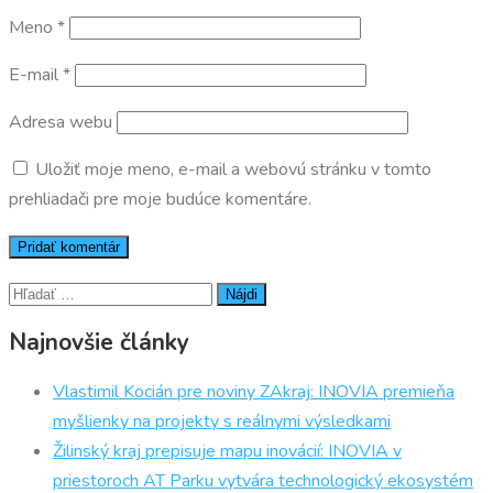
Meno
*
E-mail
*
Adresa webu
Uložiť moje meno, e-mail a webovú stránku v tomto
prehliadači pre moje budúce komentáre.
Hľadať:
Najnovšie články
Vlastimil Kocián pre noviny ZAkraj: INOVIA premieňa
myšlienky na projekty s reálnymi výsledkami
Žilinský kraj prepisuje mapu inovácií: INOVIA v
priestoroch AT Parku vytvára technologický ekosystém