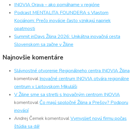
INOVIA Orava – ako pomáhame v regióne
Podcast MENTALITA FOUNDERA s Vlastom
Kociánom: Prečo inovácie často vznikajú napriek
opatrnosti
Summit inDays Žilina 2026: Unikátna inovačná cesta
Slovenskom sa začne v Žiline
Najnovšie komentáre
Slávnostné otvorenie Regionálneho centra INOVIA Žilina
komentoval
Inovačné centrum INOVIA otvára regionálne
centrum v Liptovskom Mikuláši
V Žiline sme sa stretli s Inovačným centrom INOVIA
komentoval
Čo majú spoločné Žilina a Prešov? Podporu
inovácií
Andrej Černek
komentoval
Vymyslieť novú firmu počas
štúdia sa dá!