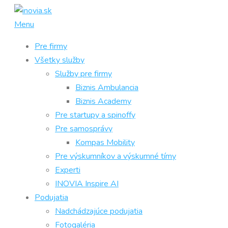
Prejsť
na
Menu
obsah
Pre firmy
Všetky služby
Služby pre firmy
Biznis Ambulancia
Biznis Academy
Pre startupy a spinoffy
Pre samosprávy
Kompas Mobility
Pre výskumníkov a výskumné tímy
Experti
INOVIA Inspire AI
Podujatia
Nadchádzajúce podujatia
Fotogaléria