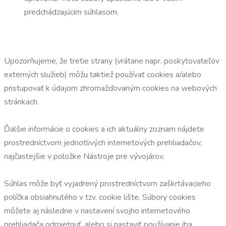
predchádzajúcim súhlasom.
Upozorňujeme, že tretie strany (vrátane napr. poskytovateľov
externých služieb) môžu taktiež používať cookies a/alebo
pristupovať k údajom zhromažďovaným cookies na webových
stránkach.
Ďalšie informácie o cookies a ich aktuálny zoznam nájdete
prostredníctvom jednotlivých internetových prehliadačov,
najčastejšie v položke Nástroje pre vývojárov.
Súhlas môže byť vyjadrený prostredníctvom zaškrtávacieho
políčka obsiahnutého v tzv. cookie lište. Súbory cookies
môžete aj následne v nastavení svojho internetového
prehliadača odmietnuť, alebo si nastaviť používanie iba