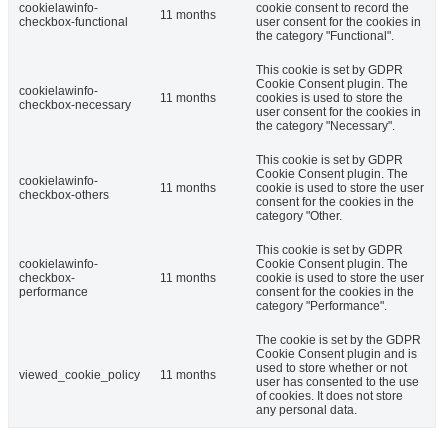
cookielawinfo-
cookie consent to record the
11 months
checkbox-functional
user consent for the cookies in
the category "Functional".
This cookie is set by GDPR
Cookie Consent plugin. The
cookielawinfo-
11 months
cookies is used to store the
checkbox-necessary
user consent for the cookies in
the category "Necessary".
This cookie is set by GDPR
Cookie Consent plugin. The
cookielawinfo-
11 months
cookie is used to store the user
checkbox-others
consent for the cookies in the
category "Other.
This cookie is set by GDPR
cookielawinfo-
Cookie Consent plugin. The
checkbox-
11 months
cookie is used to store the user
performance
consent for the cookies in the
category "Performance".
The cookie is set by the GDPR
Cookie Consent plugin and is
used to store whether or not
viewed_cookie_policy
11 months
user has consented to the use
of cookies. It does not store
any personal data.