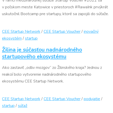
V rámci medzinárodnej súťaže Startup Voucher #2022 sa
v poľskom meste Katowice v priestoroch #RawaInk prvýkrát
uskutočnil Bootcamp pre startupy, ktoré sa zapojili do súťaže.
CEE Startup Network
/
CEE Startup Voucher
/
inovačný
ekosystém
/
startup
Žilina je súčasťou nadnárodného
startupového ekosystému
Ako zastaviť „odliv mozgov“ zo Žilinského kraja? Jednou z
reakcií bolo vytvorenie nadnárodného startupového
ekosystému CEE Startup Network.
CEE Startup Network
/
CEE Startup Voucher
/
podujatie
/
startup
/
súťaž