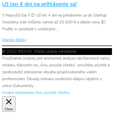
Už len 4 dní na prihlásenie sa!
‼ Najvyšší čas !! ⏰ Už len 4 dní na prihlásenie sa do Startup
Voucheru, kde môžete vyhrať až 20 000 € a ďalšie ceny. 💵
Poďte si zasúťažiť s ostatnými …
Navigácia
Staršie články
v
© 2022 INOVIA. Všetky práva vyhradené.
článkoch
Používame cookies pre anonymnú analýzu návštevnosti našej
stránky. Kliknutím na „Áno, povoliť všetko“ umožníte urýchliť a
zjednodušiť zobrazenie obsahu prispôsobeného vašim
preferenciám. Zásady ochrany osobných údajov nájdete v
sekcii Dokumenty.
Cookie nastavenia
Áno, povoliť všetko
Close