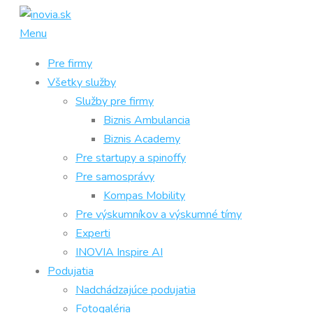
Prejsť
na
Menu
obsah
Pre firmy
Všetky služby
Služby pre firmy
Biznis Ambulancia
Biznis Academy
Pre startupy a spinoffy
Pre samosprávy
Kompas Mobility
Pre výskumníkov a výskumné tímy
Experti
INOVIA Inspire AI
Podujatia
Nadchádzajúce podujatia
Fotogaléria