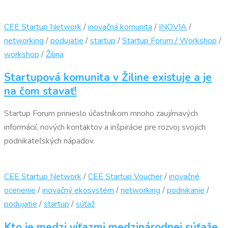
CEE Startup Network
/
inovačná komunita
/
INOVIA
/
networking
/
podujatie
/
startup
/
Startup Forum / Workshop
/
workshop
/
Žilina
Startupová komunita v Žiline existuje a je
na čom stavať!
Startup Forum prinieslo účastníkom mnoho zaujímavých
informácií, nových kontaktov a inšpirácie pre rozvoj svojich
podnikateľských nápadov.
CEE Startup Network
/
CEE Startup Voucher
/
inovačné
ocenenie
/
inovačný ekosystém
/
networking
/
podnikanie
/
podujatie
/
startup
/
súťaž
Kto je medzi víťazmi medzinárodnej súťaže