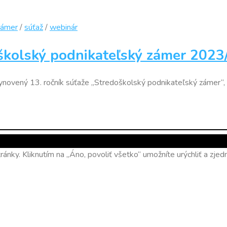
zámer
/
súťaž
/
webinár
školský podnikateľský zámer 202
ynovený 13. ročník súťaže „Stredoškolský podnikateľský zámer“, 
ánky. Kliknutím na „Áno, povoliť všetko“ umožníte urýchliť a zj