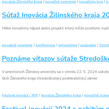
Inovácia Žilinského kraja
/
inovačné ocenenie
/
inovatívny kraj
/
i
Súťaž Inovácia Žilinského kraja 20
Máte inovatívny nápad alebo projekt, ktorý môže pozitívne ovplyvn
inovačné ocenenie
/
konferencia
/
networking
/
podujatie
/
Stred
Poznáme víťazov súťaže Stredošk
V priestoroch Žilinskej univerzity sa v stredu 22. 5. 2024 usku
škôl Žilinského kraja Stredoškolský podnikateľský zámer.
Festival inovácií / IRR
/
Inovácia Žilinského kraja
/
inovačné ocen
Festival inovácií 2024 s nabitý