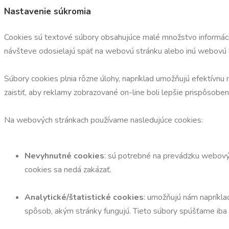
Nastavenie súkromia
Cookies sú textové súbory obsahujúce malé množstvo informácií,
návšteve odosielajú späť na webovú stránku alebo inú webovú st
Súbory cookies plnia rôzne úlohy, napríklad umožňujú efektívnu 
zaistiť, aby reklamy zobrazované on-line boli lepšie prispôsob
Na webových stránkach používame nasledujúce cookies:
Nevyhnutné cookies
: sú potrebné na prevádzku webovýc
cookies sa nedá zakázať.
Analytické/štatistické cookies
: umožňujú nám napríkla
spôsob, akým stránky fungujú. Tieto súbory spúšťame iba