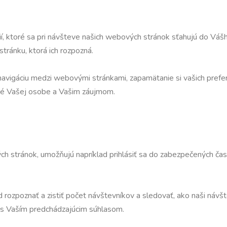
 ktoré sa pri návšteve našich webových stránok sťahujú do Vášho
ránku, ktorá ich rozpozná.
navigáciu medzi webovými stránkami, zapamätanie si vašich prefer
ené Vašej osobe a Vašim záujmom.
h stránok, umožňujú napríklad prihlásiť sa do zabezpečených častí
d rozpoznať a zistiť počet návštevníkov a sledovať, ako naši náv
 s Vaším predchádzajúcim súhlasom.