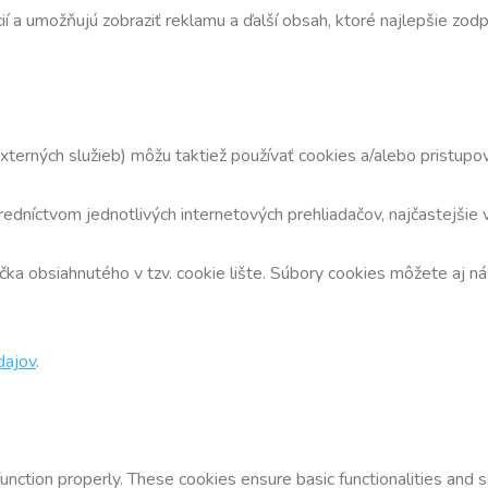
cií a umožňujú zobraziť reklamu a ďalší obsah, ktoré najlepšie zo
externých služieb) môžu taktiež používať cookies a/alebo prist
redníctvom jednotlivých internetových prehliadačov, najčastejšie 
ka obsiahnutého v tzv. cookie lište. Súbory cookies môžete aj n
dajov
.
unction properly. These cookies ensure basic functionalities and 