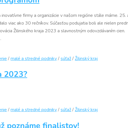
e a inovatívne firmy a organizácie v našom regióne stále máme. 25
 viac ako 30 rečníkov. Súčasťou podujatia boli ale nielen prednáš
Inovácia Žilinského kraja 2023 a slavnostným odovzdávaním cien.
.
enie
/
malé a stredné podniky
/
súťaž
/
Žilinský kraj
ja 2023?
enie
/
malé a stredné podniky
/
súťaž
/
Žilinský kraj
už poznáme finalistov!