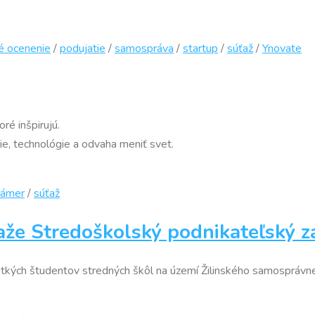
é ocenenie
/
podujatie
/
samospráva
/
startup
/
súťaž
/
Ynovate
ré inšpirujú.
zie, technológie a odvaha meniť svet.
zámer
/
súťaž
ťaže Stredoškolský podnikateľský 
etkých študentov stredných škôl na území Žilinského samosprávne