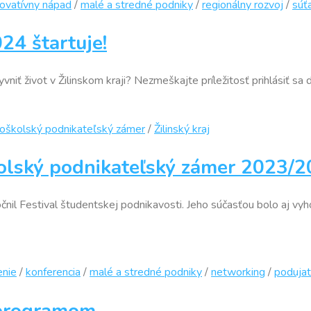
novatívny nápad
/
malé a stredné podniky
/
regionálny rozvoj
/
súť
24 štartuje!
iť život v Žilinskom kraji? Nezmeškajte príležitosť prihlásiť sa d
oškolský podnikateľský zámer
/
Žilinský kraj
olský podnikateľský zámer 2023/
točnil Festival študentskej podnikavosti. Jeho súčasťou bolo aj v
enie
/
konferencia
/
malé a stredné podniky
/
networking
/
podujat
m programom