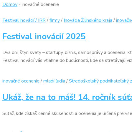
Domov
»
inovačné ocenenie
Festival inovácií / IRR
/
firmy
/
Inovácia Žilinského kraja
/
inovačn
Festival inovácií 2025
Dva dni, štyri svety – startupy, biznis, samosprávy a ocenenia, kto
Festival inovácií vás vtiahne do budúcnosti, kde sa stretávajú ví
inovačné ocenenie
/
mladí ľudia
/
Stredoškolský podnikateľský 
Ukáž, že na to máš! 14. ročník sú
Súťaž, kde získaš cenné skúsenosti a ocenenia je určená pre vš