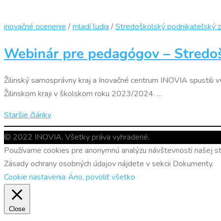
inovačné ocenenie
/
mladí ľudia
/
Stredoškolský podnikateľský 
Webinár pre pedagógov – Stredo
Žilinský samosprávny kraj a Inovačné centrum INOVIA spustili v
Žilinskom kraji v školskom roku 2023/2024. …
Navigácia
Staršie články
v
© 2022 INOVIA. Všetky práva vyhradené.
článkoch
Používame cookies pre anonymnú analýzu návštevnosti našej str
Zásady ochrany osobných údajov nájdete v sekcii Dokumenty.
Cookie nastavenia
Áno, povoliť všetko
Close