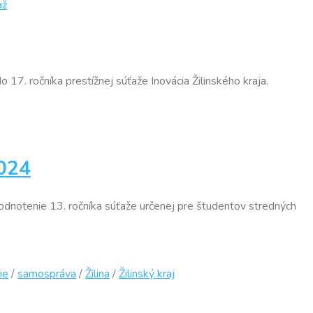
až
o 17. ročníka prestížnej súťaže Inovácia Žilinského kraja.
2024
yhodnotenie 13. ročníka súťaže určenej pre študentov stredných
ie
/
samospráva
/
Žilina
/
Žilinský kraj