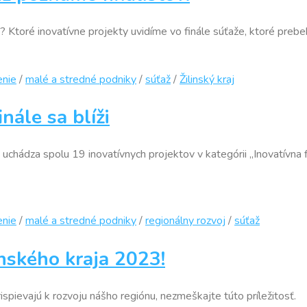
23? Ktoré inovatívne projekty uvidíme vo finále súťaže, ktoré preb
enie
/
malé a stredné podniky
/
súťaž
/
Žilinský kraj
nále sa blíži
 uchádza spolu 19 inovatívnych projektov v kategórii „Inovatívna 
enie
/
malé a stredné podniky
/
regionálny rozvoj
/
súťaž
inského kraja 2023!
ispievajú k rozvoju nášho regiónu, nezmeškajte túto príležitosť.