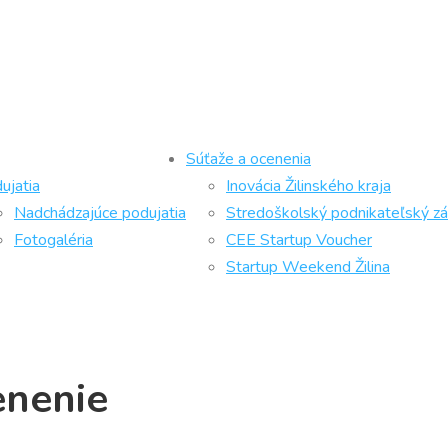
Súťaže a ocenenia
ujatia
Inovácia Žilinského kraja
Nadchádzajúce podujatia
Stredoškolský podnikateľský z
Fotogaléria
CEE Startup Voucher
Startup Weekend Žilina
enenie