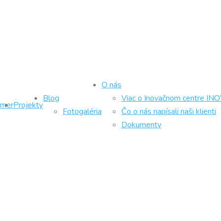
O nás
Blog
Viac o Inovačnom centre IN
ámer
Projekty
Fotogaléria
Čo o nás napísali naši klienti
Dokumenty