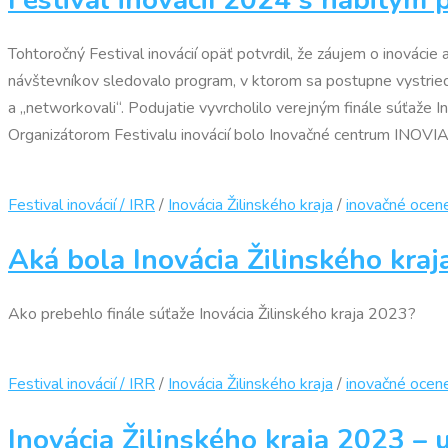
Tohtoročný Festival inovácií opäť potvrdil, že záujem o inováci
návštevníkov sledovalo program, v ktorom sa postupne vystriedalo
a „networkovali“. Podujatie vyvrcholilo verejným finále súťaže 
Organizátorom Festivalu inovácií bolo Inovačné centrum INOVIA
Festival inovácií / IRR
/
Inovácia Žilinského kraja
/
inovačné ocen
Aká bola Inovácia Žilinského kra
Ako prebehlo finále súťaže Inovácia Žilinského kraja 2023?
Festival inovácií / IRR
/
Inovácia Žilinského kraja
/
inovačné ocen
Inovácia Žilinského kraja 2023 – 