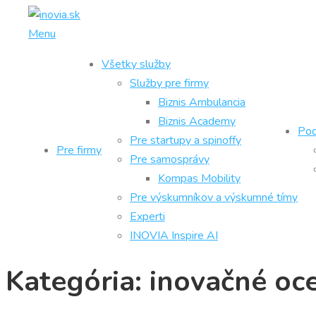
Prejsť
na
Menu
obsah
Všetky služby
Služby pre firmy
Biznis Ambulancia
Biznis Academy
Pod
Pre startupy a spinoffy
Pre firmy
Pre samosprávy
Kompas Mobility
Pre výskumníkov a výskumné tímy
Experti
INOVIA Inspire AI
Kategória:
inovačné oc