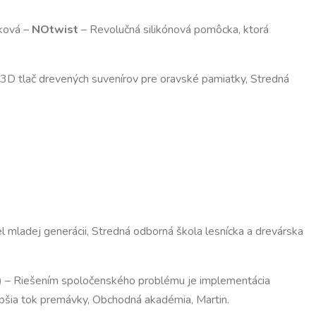
ková –
NOtwist
– Revolučná silikónová pomôcka, ktorá
3D tlač drevených suvenírov pre oravské pamiatky, Stredná
iel mladej generácii, Stredná odborná škola lesnícka a drevárska
)
– Riešením spoločenského problému je implementácia
lepšia tok premávky, Obchodná akadémia, Martin.