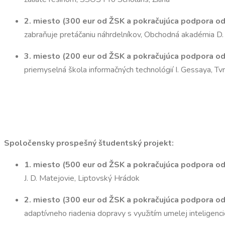
2. miesto (300 eur od ŽSK a
pokračujúca podpora o
zabraňuje pretáčaniu náhrdelníkov, Obchodná akadémia D.
3. miesto (200 eur od ŽSK a
pokračujúca podpora o
priemyselná škola informačných technológií I. Gessaya, Tv
Spoločensky prospešný študentský projekt:
1. miesto (500 eur od ŽSK a
pokračujúca podpora o
J. D. Matejovie, Liptovský Hrádok
2. miesto (300 eur od ŽSK a
pokračujúca podpora o
adaptívneho riadenia dopravy s využitím umelej inteligenc