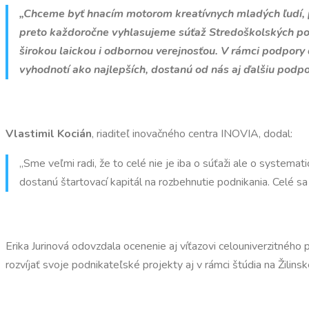
„Chceme byť hnacím motorom kreatívnych mladých ľudí, p
preto každoročne vyhlasujeme súťaž Stredoškolských pod
širokou laickou i odbornou verejnosťou. V rámci podpory
vyhodnotí ako najlepších, dostanú od nás aj ďalšiu podpo
Vlastimil Kocián
, riaditeľ inovačného centra INOVIA, dodal:
„Sme veľmi radi, že to celé nie je iba o súťaži ale o system
dostanú štartovací kapitál na rozbehnutie podnikania. Celé sa
Erika Jurinová odovzdala ocenenie aj víťazovi celouniverzitného 
rozvíjať svoje podnikateľské projekty aj v rámci štúdia na Žilinske