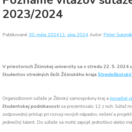
Poznáme víťazov súťaž
2023/2024
Publikované
30. mája 2024
11. júna 2024
Autor:
Peter Sukení
V priestoroch Žilinskej univerzity sa v stredu 22. 5. 202
študentov stredných škôl Žilinského kraja
Stredoškolský
Organizátorom súťaže je Žilinský samosprávny kraj a
inovačné 
študentskej podnikavosti
sa prezentovalo 12 z nich. Súťaž má
zodpovedný prístup pri rozvoji nových nápadov, riešení a proje
jedinečný talent. Do súťaže sa mohli zapojiť jednotlivci alebo ma