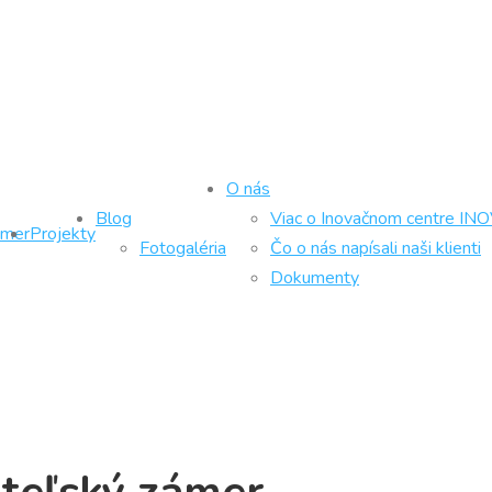
O nás
Blog
Viac o Inovačnom centre IN
ámer
Projekty
Fotogaléria
Čo o nás napísali naši klienti
Dokumenty