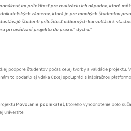
onúknuť im príležitosť pre realizáciu ich nápadov, ktoré mô
nikateľských zámerov, ktorá je pre mnohých študentov prvou
 dostávajú študenti príležitosť odborných konzultácii k vlas
ru pri uvádzaní projektu do praxe.“ dychu.“
atickej podpore študentov počas celej tvorby a validácie projekt
 nám to podarilo aj vďaka úzkej spolupráci s inšpiračnou platform
projektu
Povolanie podnikateľ
, ktorého vyhodnotenie bolo súča
j univerzite.