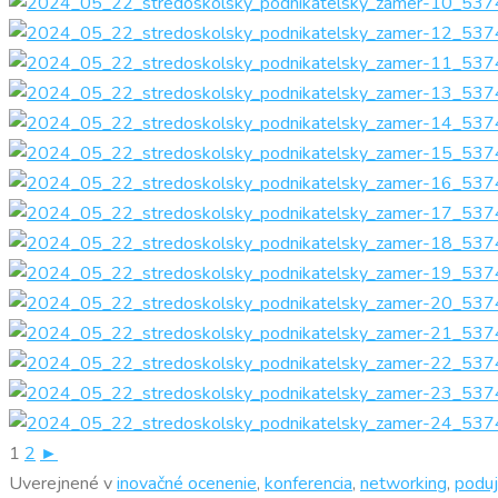
1
2
►
Uverejnené v
inovačné ocenenie
,
konferencia
,
networking
,
poduj