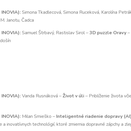
d INOVIA
):
Simona Tkadlecová, Simona Ruceková, Karolína Petrá
 M. Janotu, Čadca
d INOVIA
):
Samuel Štrbavý, Rastislav Sirol –
3D puzzle Oravy
– 
rdošín
d INOVIA
):
Vanda Rusnáková –
Život v úli
– Priblíženie života vč
d INOVIA
):
Milan Smieško –
Inteligentné riadenie dopravy (AI
ie a inovatívnych technológií, ktoré zmiernia dopravné zápchy a z