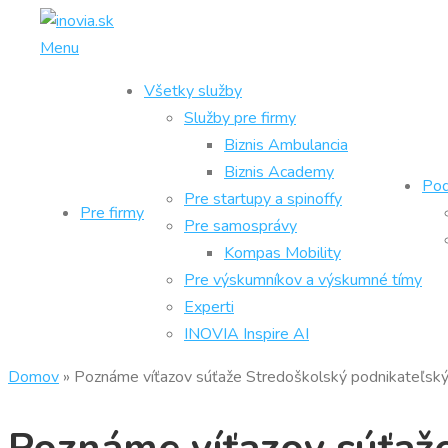
Prejsť
na
Menu
obsah
Všetky služby
Služby pre firmy
Biznis Ambulancia
Biznis Academy
Pod
Pre startupy a spinoffy
Pre firmy
Pre samosprávy
Kompas Mobility
Pre výskumníkov a výskumné tímy
Experti
INOVIA Inspire AI
Domov
»
Poznáme víťazov súťaže Stredoškolský podnikateľs