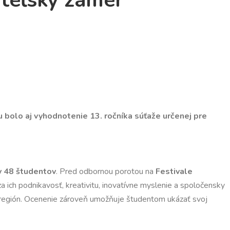
teľský zámer
ou bolo aj vyhodnotenie 13. ročníka súťaže určenej pre
ty 48 študentov
. Pred odbornou porotou na
Festivale
za ich podnikavosť, kreativitu, inovatívne myslenie a spoločensky
 a región. Ocenenie zároveň umožňuje študentom ukázať svoj