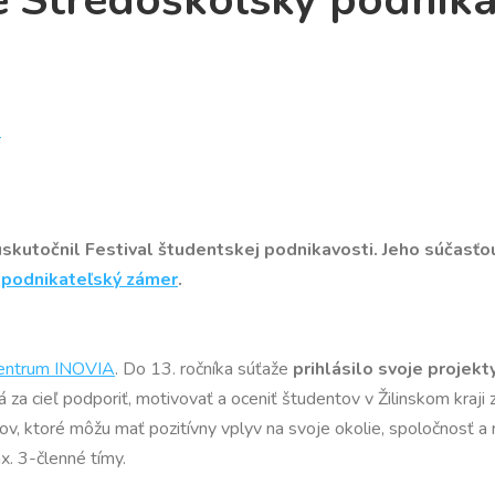
e Stredoškolský podnika
k
4 uskutočnil Festival študentskej podnikavosti. Jeho súčasť
 podnikateľský zámer
.
centrum INOVIA
. Do 13. ročníka súťaže
prihlásilo svoje projek
 za cieľ podporiť, motivovať a oceniť študentov v Žilinskom kraji 
ktov, ktoré môžu mať pozitívny vplyv na svoje okolie, spoločnosť
x. 3-členné tímy.