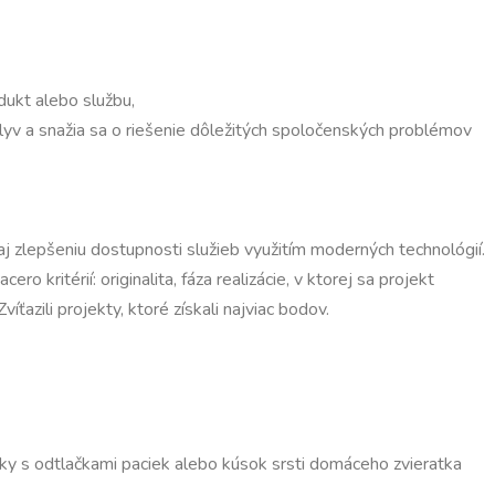
dukt alebo službu,
plyv a snažia sa o riešenie dôležitých spoločenských problémov
aj zlepšeniu dostupnosti služieb využitím moderných technológií.
o kritérií: originalita, fáza realizácie, v ktorej sa projekt
azili projekty, ktoré získali najviac bodov.
y s odtlačkami paciek alebo kúsok srsti domáceho zvieratka