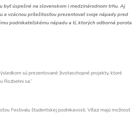
žu byť úspešné na slovenskom i medzinárodnom trhu. Aj
 a vzácnou príležitosťou prezentovať svoje nápady pred
tnému podnikateľskému nápadu a tí, ktorých odborná porota
u. Výsledkom sú prezentované životaschopné projekty, ktoré
ou Rozbehni sa.“
sťou Festivalu študentskej podnikavosti. Víťazi majú možnosť