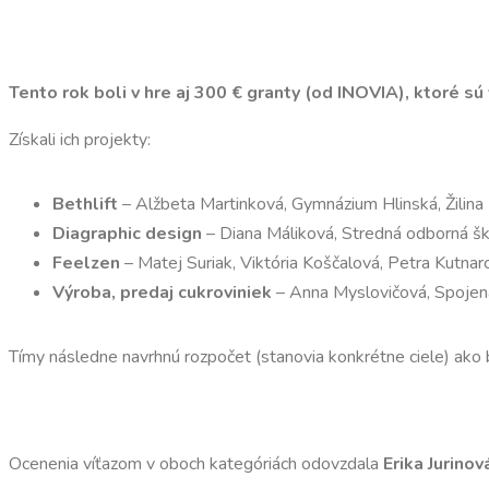
Tento rok boli v hre aj 300 € granty (od INOVIA), ktoré sú
Získali ich projekty:
Bethlift
– Alžbeta Martinková, Gymnázium Hlinská, Žilina
Diagraphic design
– Diana Máliková, Stredná odborná ško
Feelzen
– Matej Suriak, Viktória Koščalová, Petra Kutn
Výroba, predaj cukroviniek
– Anna Myslovičová, Spojená
Tímy následne navrhnú rozpočet (stanovia konkrétne ciele) ako b
Ocenenia víťazom v oboch kategóriách odovzdala
Erika Jurinov