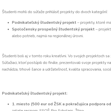
Študenti mohli do súťaže prihlásiť projekty do dvoch kategórií:
Podnikateľský študentský projekt
– projekty, ktoré ma
Spoločensky prospešný študentský projekt
– projekt
alebo potrieb, najmä na regionálnej úrovni.
Študenti boli aj v tomto roku kreatívni. Vo svojich projektoch 
Súťažiaci, ktorí postúpili do finále, prezentovali svoje projekty n
nachádza, trhové šance a udržateľnosť, kvalita spracovania, soci
Podnikateľský študentský projekt:
1. miesto (500 eur od ŽSK a pokračujúca podpora od
zaliate resinom, SSOŠ Pro Scholaris, Žilina