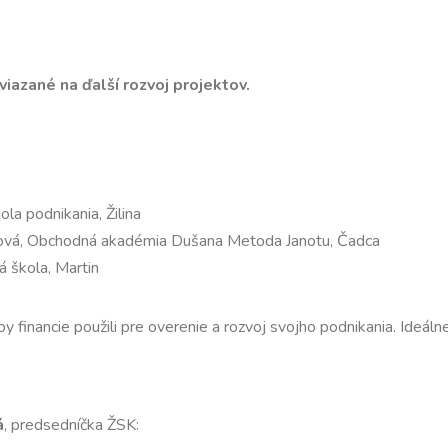
 viazané na
ďalší rozvoj projektov.
la podnikania, Žilina
arová, Obchodná akadémia Dušana Metoda Janotu, Čadca
 škola, Martin
y financie použili pre overenie a rozvoj svojho podnikania. Ideál
á
, predsedníčka ŽSK: