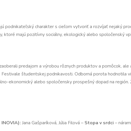
jú podnikateľský charakter s cieľom vytvoriť a rozvíjať nejaký pro
y, ktoré majú pozitívny sociálny, ekologický alebo spoločenský v
sa zaoberali predajom a výrobou rôznych produktov a pomôcok, ale 
a Festivale študentskej podnikavosti. Odborná porota hodnotila viacer
álno-ekonomický alebo spoločensky prospešný dopad na región. Zvíť
 INOVIA):
Jana Gašparíková, Júlia Filová –
Stopa v srdci
– náramk