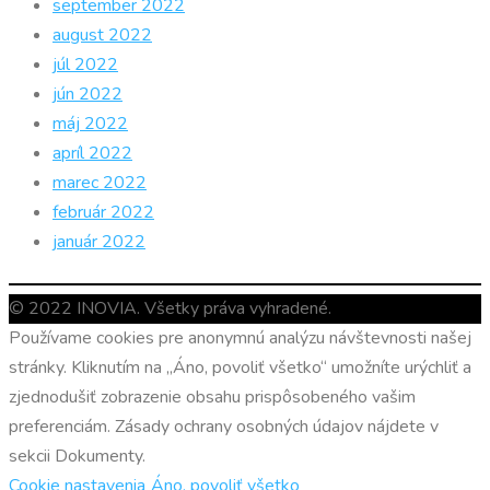
september 2022
august 2022
júl 2022
jún 2022
máj 2022
apríl 2022
marec 2022
február 2022
január 2022
© 2022 INOVIA. Všetky práva vyhradené.
Používame cookies pre anonymnú analýzu návštevnosti našej
stránky. Kliknutím na „Áno, povoliť všetko“ umožníte urýchliť a
zjednodušiť zobrazenie obsahu prispôsobeného vašim
preferenciám. Zásady ochrany osobných údajov nájdete v
sekcii Dokumenty.
Cookie nastavenia
Áno, povoliť všetko