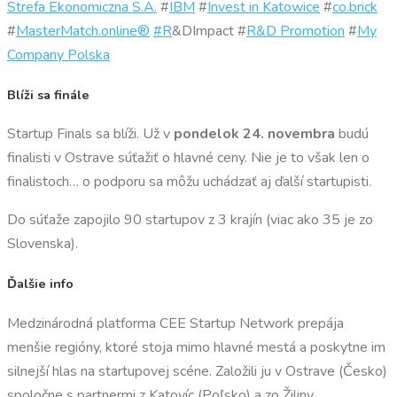
Strefa Ekonomiczna S.A.
#
IBM
#
Invest in Katowice
#
co.brick
#
MasterMatch.online®
#R
&DImpact #
R&D Promotion
#
My
Company Polska
Blíži sa finále
Startup Finals sa blíži. Už v
pondelok 24. novembra
budú
finalisti v Ostrave súťažiť o hlavné ceny. Nie je to však len o
finalistoch… o podporu sa môžu uchádzať aj ďalší startupisti.
Do súťaže zapojilo 90 startupov z 3 krajín (viac ako 35 je zo
Slovenska).
Ďalšie info
Medzinárodná platforma CEE Startup Network prepája
menšie regióny, ktoré stoja mimo hlavné mestá a poskytne im
silnejší hlas na startupovej scéne. Založili ju v Ostrave (Česko)
spoločne s partnermi z Katovíc (Poľsko) a zo Žiliny