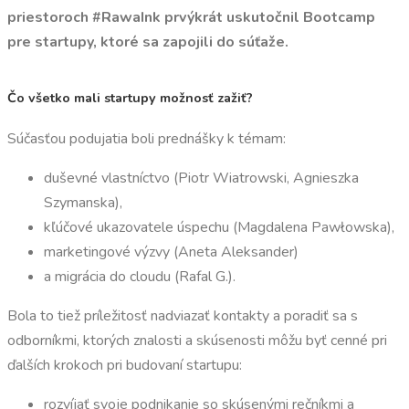
priestoroch #RawaInk prvýkrát uskutočnil Bootcamp
pre startupy, ktoré sa zapojili do súťaže.
Čo všetko mali startupy možnosť zažiť?
Súčasťou podujatia boli prednášky k témam:
duševné vlastníctvo (Piotr Wiatrowski, Agnieszka
Szymanska),
kľúčové ukazovatele úspechu (Magdalena Pawłowska),
marketingové výzvy (Aneta Aleksander)
a migrácia do cloudu (Rafal G.).
Bola to tiež príležitosť nadviazať kontakty a poradiť sa s
odborníkmi, ktorých znalosti a skúsenosti môžu byť cenné pri
ďalších krokoch pri budovaní startupu:
rozvíjať svoje podnikanie so skúsenými rečníkmi a