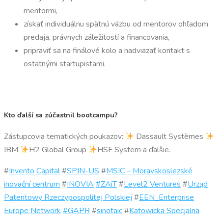
mentormi,
získať individuálnu spätnú väzbu od mentorov ohľadom
predaja, právnych záležitostí a financovania,
pripraviť sa na finálové kolo a nadviazať kontakt s
ostatnými startupistami.
Kto ďalší sa zúčastnil bootcampu?
Zástupcovia tematických poukazov:
Dassault Systèmes
IBM
H2 Global Group
HSF System a ďalšie.
#
Invento Capital
#
SPIN-US
#
MSIC – Moravskoslezské
inovační centrum
#
INOVIA
#ZAiT
#
Level2 Ventures
#
Urząd
Patentowy Rzeczypospolitej Polskiej
#
EEN_Enterprise
Europe Network
#GAPR
#
sinotaic
#
Katowicka Specjalna