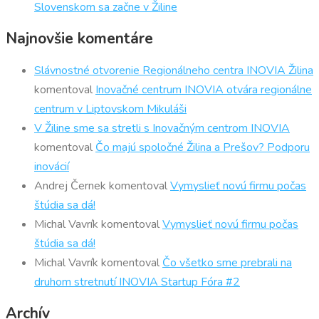
Slovenskom sa začne v Žiline
Najnovšie komentáre
Slávnostné otvorenie Regionálneho centra INOVIA Žilina
komentoval
Inovačné centrum INOVIA otvára regionálne
centrum v Liptovskom Mikuláši
V Žiline sme sa stretli s Inovačným centrom INOVIA
komentoval
Čo majú spoločné Žilina a Prešov? Podporu
inovácií
Andrej Černek
komentoval
Vymyslieť novú firmu počas
štúdia sa dá!
Michal Vavrík
komentoval
Vymyslieť novú firmu počas
štúdia sa dá!
Michal Vavrík
komentoval
Čo všetko sme prebrali na
druhom stretnutí INOVIA Startup Fóra #2
Archív