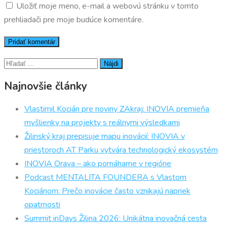
Uložiť moje meno, e-mail a webovú stránku v tomto
prehliadači pre moje budúce komentáre.
Hľadať:
Najnovšie články
Vlastimil Kocián pre noviny ZAkraj: INOVIA premieňa
myšlienky na projekty s reálnymi výsledkami
Žilinský kraj prepisuje mapu inovácií: INOVIA v
priestoroch AT Parku vytvára technologický ekosystém
INOVIA Orava – ako pomáhame v regióne
Podcast MENTALITA FOUNDERA s Vlastom
Kociánom: Prečo inovácie často vznikajú napriek
opatrnosti
Summit inDays Žilina 2026: Unikátna inovačná cesta