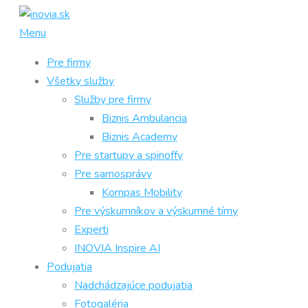
Prejsť
na
Menu
obsah
Pre firmy
Všetky služby
Služby pre firmy
Biznis Ambulancia
Biznis Academy
Pre startupy a spinoffy
Pre samosprávy
Kompas Mobility
Pre výskumníkov a výskumné tímy
Experti
INOVIA Inspire AI
Podujatia
Nadchádzajúce podujatia
Fotogaléria