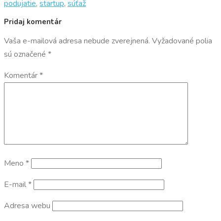
podujatie
,
startup
,
súťaž
Pridaj komentár
Vaša e-mailová adresa nebude zverejnená.
Vyžadované polia
sú označené
*
Komentár
*
Meno
*
E-mail
*
Adresa webu