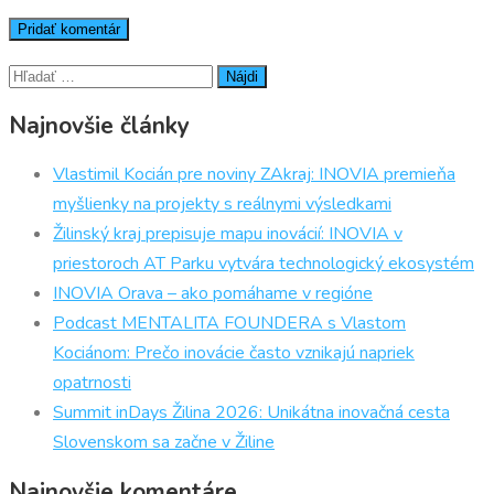
Hľadať:
Najnovšie články
Vlastimil Kocián pre noviny ZAkraj: INOVIA premieňa
myšlienky na projekty s reálnymi výsledkami
Žilinský kraj prepisuje mapu inovácií: INOVIA v
priestoroch AT Parku vytvára technologický ekosystém
INOVIA Orava – ako pomáhame v regióne
Podcast MENTALITA FOUNDERA s Vlastom
Kociánom: Prečo inovácie často vznikajú napriek
opatrnosti
Summit inDays Žilina 2026: Unikátna inovačná cesta
Slovenskom sa začne v Žiline
Najnovšie komentáre