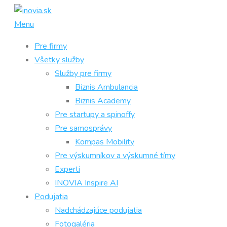
Prejsť
na
Menu
obsah
Pre firmy
Všetky služby
Služby pre firmy
Biznis Ambulancia
Biznis Academy
Pre startupy a spinoffy
Pre samosprávy
Kompas Mobility
Pre výskumníkov a výskumné tímy
Experti
INOVIA Inspire AI
Podujatia
Nadchádzajúce podujatia
Fotogaléria