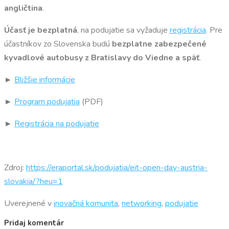
angličtina
.
Účasť je bezplatná
, na podujatie sa vyžaduje
registrácia
. Pre
účastníkov zo Slovenska budú
bezplatne zabezpečené
kyvadlové autobusy z Bratislavy do Viedne a späť
.
►
Bližšie informácie
►
Program podujatia
(PDF)
►
Registrácia na podujatie
Zdroj:
https://eraportal.sk/podujatia/eit-open-day-austria-
slovakia/?heu=1
Uverejnené v
inovačná komunita
,
networking
,
podujatie
Pridaj komentár