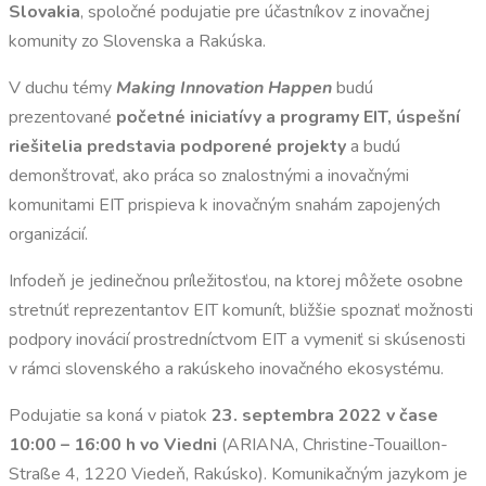
Slovakia
, spoločné podujatie pre účastníkov z inovačnej
komunity zo Slovenska a Rakúska.
V duchu témy
Making Innovation Happen
budú
prezentované
početné iniciatívy a programy EIT, úspešní
riešitelia predstavia podporené projekty
a budú
demonštrovať, ako práca so znalostnými a inovačnými
komunitami EIT prispieva k inovačným snahám zapojených
organizácií.
Infodeň je jedinečnou príležitosťou, na ktorej môžete osobne
stretnúť reprezentantov EIT komunít, bližšie spoznať možnosti
podpory inovácií prostredníctvom EIT a vymeniť si skúsenosti
v rámci slovenského a rakúskeho inovačného ekosystému.
Podujatie sa koná v piatok
23. septembra 2022 v čase
10:00 – 16:00 h vo Viedni
(ARIANA, Christine-Touaillon-
Straße 4, 1220 Viedeň, Rakúsko). Komunikačným jazykom je