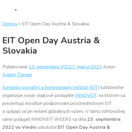
Domov
»
EIT Open Day Austria & Slovakia
EIT Open Day Austria &
Slovakia
Publikované
13. septembra 2022
1. marca 2023
Autor:
Andrej Černek
Európsky inovačný a technologický inštitút (EIT)
každoročne
organizuje svoje vlajkové podujatie
INNOVEIT
, na ktorom sa
prezentujú inovátori podporovaní prostredníctvom EIT
a spájajú sa pri riešení globálnych výziev. V rámci tohtoročnej
série podujatí INNOVEIT WEEKS sa dňa
23. septembra
2022 vo Viedni
uskutoční
EIT Open Day Austria &