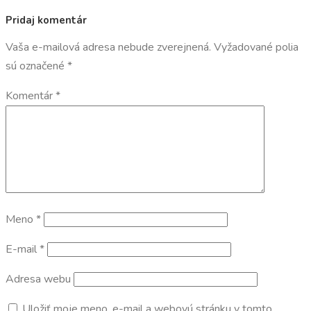
Pridaj komentár
Vaša e-mailová adresa nebude zverejnená.
Vyžadované polia
sú označené
*
Komentár
*
Meno
*
E-mail
*
Adresa webu
Uložiť moje meno, e-mail a webovú stránku v tomto