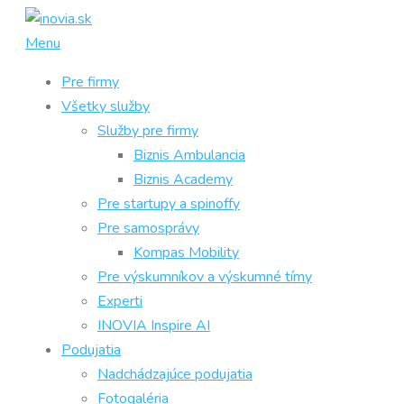
Prejsť
na
Menu
obsah
Pre firmy
Všetky služby
Služby pre firmy
Biznis Ambulancia
Biznis Academy
Pre startupy a spinoffy
Pre samosprávy
Kompas Mobility
Pre výskumníkov a výskumné tímy
Experti
INOVIA Inspire AI
Podujatia
Nadchádzajúce podujatia
Fotogaléria