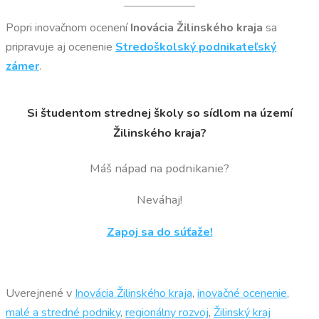
Popri inovačnom ocenení
Inovácia Žilinského kraja
sa
pripravuje aj ocenenie
Stredoškolský podnikateľský
zámer
.
Si študentom strednej školy so sídlom na území
Žilinského kraja?
Máš nápad na podnikanie?
Neváhaj!
Zapoj sa do súťaže!
Uverejnené v
Inovácia Žilinského kraja
,
inovačné ocenenie
,
malé a stredné podniky
,
regionálny rozvoj
,
Žilinský kraj