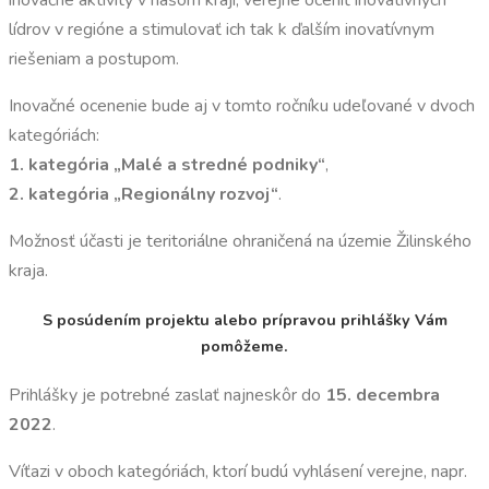
inovačné aktivity v našom kraji, verejne oceniť inovatívnych
lídrov v regióne a stimulovať ich tak k ďalším inovatívnym
riešeniam a postupom.
Inovačné ocenenie bude aj v tomto ročníku udeľované v dvoch
kategóriách:
1. kategória „Malé a stredné podniky“
,
2. kategória „Regionálny rozvoj“
.
Možnosť účasti je teritoriálne ohraničená na územie Žilinského
kraja.
S posúdením projektu alebo prípravou prihlášky Vám
pomôžeme.
Prihlášky je potrebné zaslať najneskôr do
15. decembra
2022
.
Víťazi v oboch kategóriách, ktorí budú vyhlásení verejne, napr.