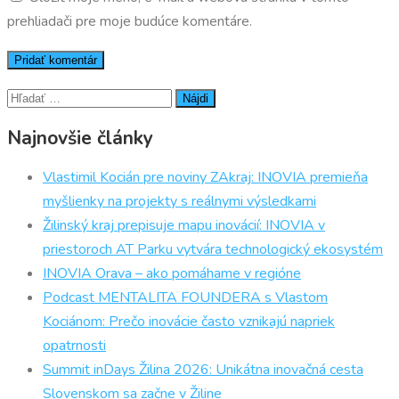
prehliadači pre moje budúce komentáre.
Hľadať:
Najnovšie články
Vlastimil Kocián pre noviny ZAkraj: INOVIA premieňa
myšlienky na projekty s reálnymi výsledkami
Žilinský kraj prepisuje mapu inovácií: INOVIA v
priestoroch AT Parku vytvára technologický ekosystém
INOVIA Orava – ako pomáhame v regióne
Podcast MENTALITA FOUNDERA s Vlastom
Kociánom: Prečo inovácie často vznikajú napriek
opatrnosti
Summit inDays Žilina 2026: Unikátna inovačná cesta
Slovenskom sa začne v Žiline