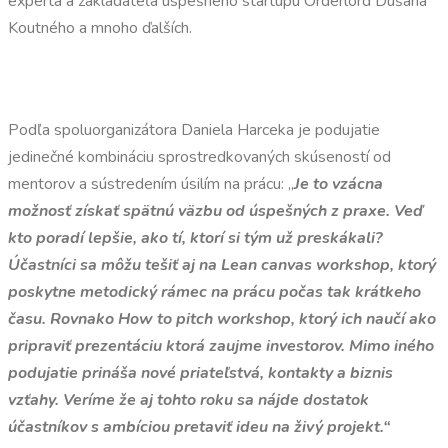
experta a zakladateľa úspešného startupu Orderlord Dušana
Koutného a mnoho ďalších.
Podľa spoluorganizátora Daniela Harceka je podujatie
jedinečné kombináciu sprostredkovaných skúseností od
mentorov a sústredením úsilím na prácu: „
Je to vzácna
možnosť získať spätnú väzbu od úspešných z praxe. Veď
kto poradí lepšie, ako tí, ktorí si tým už preskákali?
Účastníci sa môžu tešiť aj na Lean canvas workshop, ktorý
poskytne metodický rámec na prácu počas tak krátkeho
času. Rovnako How to pitch workshop, ktorý ich naučí ako
pripraviť prezentáciu ktorá zaujme investorov. Mimo iného
podujatie prináša nové priateľstvá, kontakty a biznis
vzťahy. Veríme že aj tohto roku sa nájde dostatok
účastníkov s ambíciou pretaviť ideu na živý projekt.“