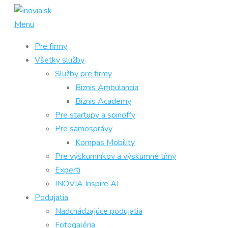
Prejsť
na
Menu
obsah
Pre firmy
Všetky služby
Služby pre firmy
Biznis Ambulancia
Biznis Academy
Pre startupy a spinoffy
Pre samosprávy
Kompas Mobility
Pre výskumníkov a výskumné tímy
Experti
INOVIA Inspire AI
Podujatia
Nadchádzajúce podujatia
Fotogaléria