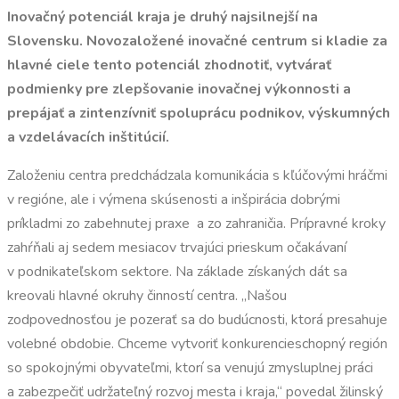
Inovačný potenciál kraja je druhý najsilnejší na
Slovensku. Novozaložené inovačné centrum si kladie za
hlavné ciele tento potenciál zhodnotiť, vytvárať
podmienky pre zlepšovanie inovačnej výkonnosti a
prepájať a zintenzívniť spoluprácu podnikov, výskumných
a vzdelávacích inštitúcií.
Založeniu centra predchádzala komunikácia s kľúčovými hráčmi
v regióne, ale i výmena skúsenosti a inšpirácia dobrými
príkladmi zo zabehnutej praxe a zo zahraničia. Prípravné kroky
zahŕňali aj sedem mesiacov trvajúci prieskum očakávaní
v podnikateľskom sektore. Na základe získaných dát sa
kreovali hlavné okruhy činností centra. „Našou
zodpovednosťou je pozerať sa do budúcnosti, ktorá presahuje
volebné obdobie. Chceme vytvoriť konkurencieschopný región
so spokojnými obyvateľmi, ktorí sa venujú zmysluplnej práci
a zabezpečiť udržateľný rozvoj mesta i kraja,“ povedal žilinský