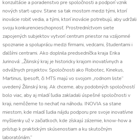
konzultácie a poradenstvo pre spoločnosti a podporí vznik
nových start-upov. Stane sa tak mostom medzi tými, ktorí
inovácie robiť vedia, a tými, ktorí inovácie potrebujú, aby udržali
svoju konkurencieschopnosť. Prostredníctvom siete
zapojených subjektov vytvorí centrum priestor na vzájomné
spoznanie a spoluprácu medzi firmami, vedcami, študentami i
ďalšími centrami. Ako doplnila predsedníčka kraja Erika
Jurinová: „Žilinský kraj je historicky krajom inovatívnych a
odvážnych projektov. Spoločnosti ako Robotec, Kinekus,
Martinus, Ipesoft, či MTS majú vo svojom „rodnom liste“
uvedený Žilinský kraj. Ak chceme, aby podobných spoločností
bolo viac, aby aj mladí ľudia zakladali úspešné spoločnosti v
kraji, nemôžeme to nechať na náhodu. INOVIA sa stane
miestom, kde mladí ľudia nájdu podporu pre svoje inovatívne
myšlienky už v začiatkoch, kde získajú zázemie, know-how a
prístup k praktickým skúsenostiam a ku skutočným
laboratóriám.“