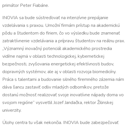
primátor Peter Fiabáne.
INOVIA sa bude sústreďovať na intenzívne prepájanie
vzdelávania s praxou. Umožní firmám prístup na akademickú
pôdu a študentom do firiem, čo vo výsledku bude znamenať
zatraktívnenie vzdelávania a prípravu študentov na reálnu prax.
„Významný inovačný potenciál akademického prostredia
vidíme najmä v oblasti technologickej, kybernetickej
bezpečnosti, zvyšovania energetickej efektívnosti budov,
dopravných systémov, ale aj v oblasti rozvoja biomedicíny.
Práca s talentami a budovanie silného firemného zázemia nám
dáva šancu zastaviť odliv mladých odborníkov, pretože
dostanú možnosť realizovať svoje inovatívne nápady doma vo
svojom regióne“ vysvetlil Jozef Jandačka, rektor Žilinskej
univerzity.
Úlohy centra tu však nekončia. INOVIA bude zabezpečovať