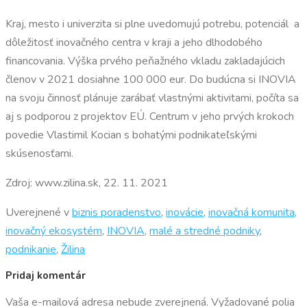
Kraj, mesto i univerzita si plne uvedomujú potrebu, potenciál a
dôležitosť inovačného centra v kraji a jeho dlhodobého
financovania. Výška prvého peňažného vkladu zakladajúcich
členov v 2021 dosiahne 100 000 eur. Do budúcna si INOVIA
na svoju činnosť plánuje zarábať vlastnými aktivitami, počíta sa
aj s podporou z projektov EÚ. Centrum v jeho prvých krokoch
povedie Vlastimil Kocian s bohatými podnikateľskými
skúsenosťami.
Zdroj: www.zilina.sk, 22. 11. 2021
Uverejnené v
biznis poradenstvo
,
inovácie
,
inovačná komunita
,
inovačný ekosystém
,
INOVIA
,
malé a stredné podniky
,
podnikanie
,
Žilina
Pridaj komentár
Vaša e-mailová adresa nebude zverejnená.
Vyžadované polia