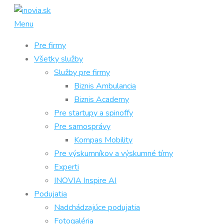
Prejsť
na
Menu
obsah
Pre firmy
Všetky služby
Služby pre firmy
Biznis Ambulancia
Biznis Academy
Pre startupy a spinoffy
Pre samosprávy
Kompas Mobility
Pre výskumníkov a výskumné tímy
Experti
INOVIA Inspire AI
Podujatia
Nadchádzajúce podujatia
Fotogaléria