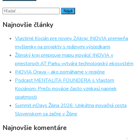
Hľadať:
Najnovšie články
Vlastimil Kocián pre noviny ZAkraj: INOVIA premieňa
myšlienky na projekty s reálnymi výsledkami
Žilinský kraj prepisuje mapu inovácií: INOVIA v
priestoroch AT Parku vytvára technologický ekosystém
INOVIA Orava – ako pomáhame v regióne
Podcast MENTALITA FOUNDERA s Vlastom
Kociánom: Prečo inovácie často vznikajú napriek
opatrnosti
Summit inDays Žilina 2026: Unikátna inovačná cesta
Slovenskom sa začne v Žiline
Najnovšie komentáre