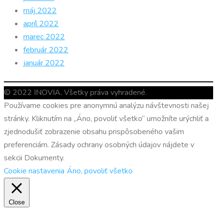
máj 2022
apríl 2022
marec 2022
február 2022
január 2022
© 2022 INOVIA. Všetky práva vyhradené.
Používame cookies pre anonymnú analýzu návštevnosti našej
stránky. Kliknutím na „Áno, povoliť všetko“ umožníte urýchliť a
zjednodušiť zobrazenie obsahu prispôsobeného vašim
preferenciám. Zásady ochrany osobných údajov nájdete v
sekcii Dokumenty.
Cookie nastavenia
Áno, povoliť všetko
Close